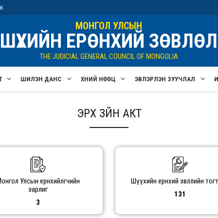
ик
МОНГОЛ УЛСЫН
ШҮҮХИЙН ЕРӨНХИЙ ЗӨВЛӨЛ
THE JUDICIAL GENERAL COUNCIL OF MONGOLIA
Т
ШИЛЭН ДАНС
ХҮНИЙ НӨӨЦ
ЭВЛЭРҮҮЛЭН ЗУУЧЛАЛ
ЭРХ ЗҮЙН АКТ
онгол Улсын ерөнхийлөгчийн
Шүүхийн ерөнхий зөвлөлийн тог
зарлиг
131
3