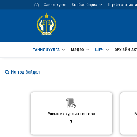
Үндсэн агуулга руу шилжих
Санал, хүсэлт
Холбоо барих
Шүүхийн статист
ТАНИЛЦУУЛГА
МЭДЭЭ
ШҮҮГЧ
ЭРХ ЗҮЙН АК
Ил тод байдал
Улсын их хурлын тогтоол
М
7