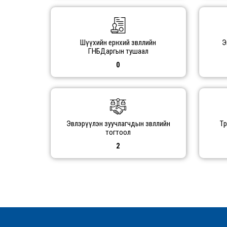
Шүүхийн ерөнхий зөвлөлийн
Э
ГНБДаргын тушаал
0
Эвлэрүүлэн зуучлагчдын зөвлөлийн
Тө
тогтоол
2