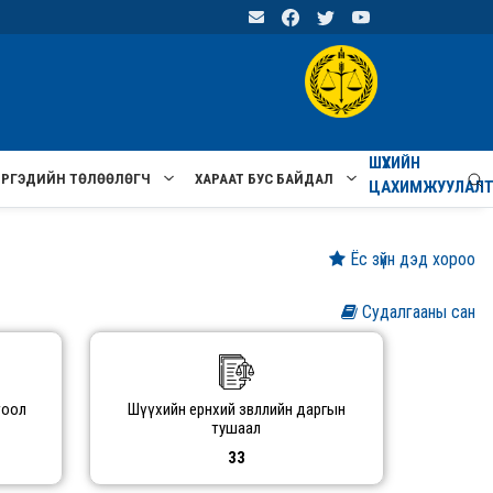
ШҮҮХИЙН
ИРГЭДИЙН ТӨЛӨӨЛӨГЧ
ХАРААТ БУС БАЙДАЛ
ЦАХИМЖУУЛАЛ
Ёс зүйн дэд хороо
Судалгааны сан
тоол
Шүүхийн ерөнхий зөвлөлийн даргын
тушаал
33