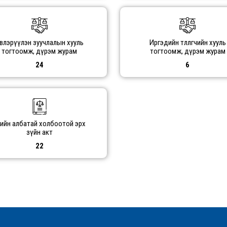
влэрүүлэн зуучлалын хууль
Иргэдийн төлөөлөгчийн хууль
тогтоомж, дүрэм журам
тогтоомж, дүрэм журам
24
6
рийн албатай холбоотой эрх
зүйн акт
22