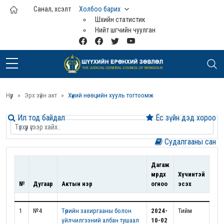
Үндсэн агуулга руу шилжих
Санал, хүсэлт
Холбоо барих
Шүүхийн статистик
Нийт шүүгчийн чуулган
Нүүр
Эрх зүйн акт
Хүний нөөцийн хууль тогтоомж
Ил тод байдал
Ёс зүйн дэд хороо
Судалгааны сан
Дагаж
мөрдөх
Хүчинтэй
№
Дугаар
Актын нэр
огноо
эсэх
1
№4
Төрийн захиргааны болон
2024-
Тийм
үйлчилгээний албан тушаал
10-02