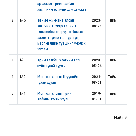
эрхэлдэг төрийн албан
хаагчийн ёс зүйн хэм хэмжээ
2
№5
Төрийн жинхэнэ албан
2023-
Тийм
хаагчийн гүйцэтгэлийн
08-23
төлөвлөгөөг боловсруулж батлах,
ажлын гүйцэтгэл, үр дүн,
мэргэшлийн түвшинг үнэлэх
журам
3
№3
Төрийн албан хаагчийн ёс
2023-
Тийм
зүйн тухай хууль
05-04
4
№2
Монгол Улсын Шүүхийн
2021-
Тийм
тухай хууль
03-01
5
№1
Монгол Улсын Төрийн
2019-
Тийм
албаны тухай хууль
01-01
Нийт: 5