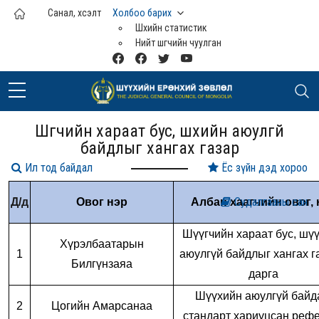
Үндсэн агуулга руу шилжих
Санал, хүсэлт
Холбоо барих
Шүүхийн статистик
Нийт шүүгчийн чуулган
Шүүгчийн хараат бус, шүүхийн аюулгүй
байдлыг хангах газар
Ил тод байдал
Ёс зүйн дэд хороо
Судалгааны сан
Д/д
Овог нэр
Албан хаагчийн овог, 
Шүүгчийн хараат бус, шү
Хүрэлбаатарын
1
аюулгүй байдлыг хангах г
Билгүнзаяа
дарга
Шүүхийн аюулгүй байд
2
Цогийн Амарсанаа
стандарт хариуцсан реф