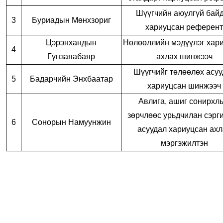
Шүүгчийн аюулгүй бай
3
Буриадын Мөнхзориг
хариуцсан референт
Цэрэнхандын
Нөлөөллийн мэдүүлэг хар
4
Гүнзаяабаяр
ахлах шинжээч
Шүүгчийг төлөөлөх асуу
5
Бадарчийн Энхбаатар
хариуцсан шинжээч
Авлига, ашиг сонирхл
зөрчлөөс урьдчилан сэрг
6
Сонорын Намуунжин
асуудал хариуцсан ахл
мэргэжилтэн