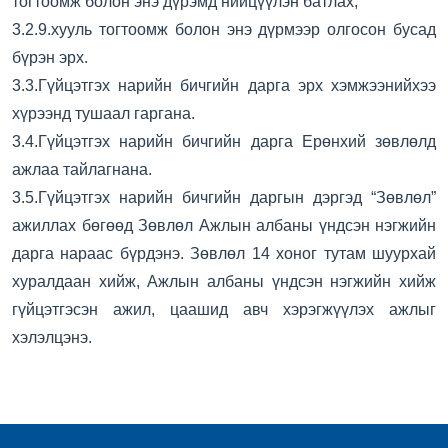
тогтоомж болон энэ дүрэмд нийцүүлэн батлах;
3.2.9.хууль тогтоомж болон энэ дүрмээр олгосон бусад
бүрэн эрх.
3.3.Гүйцэтгэх нарийн бичгийн дарга эрх хэмжээнийхээ
хүрээнд тушаал гаргана.
3.4.Гүйцэтгэх нарийн бичгийн дарга Ерөнхий зөвлөлд
ажлаа тайлагнана.
3.5.Гүйцэтгэх нарийн бичгийн даргын дэргэд “Зөвлөл”
ажиллах бөгөөд Зөвлөл Ажлын албаны үндсэн нэгжийн
дарга нараас бүрдэнэ. Зөвлөл 14 хоног тутам шуурхай
хуралдаан хийж, Ажлын албаны үндсэн нэгжийн хийж
гүйцэтгэсэн ажил, цаашид авч хэрэгжүүлэх ажлыг
хэлэлцэнэ.