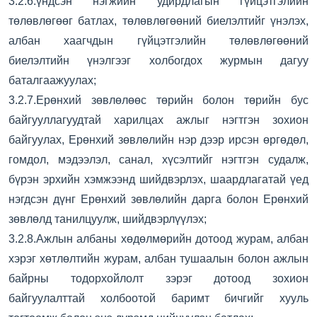
3.2.6.үндсэн нэгжийн удирдлагын гүйцэтгэлийн
төлөвлөгөөг батлах, төлөвлөгөөний биелэлтийг үнэлэх,
албан хаагчдын гүйцэтгэлийн төлөвлөгөөний
биелэлтийн үнэлгээг холбогдох журмын дагуу
баталгаажуулах;
3.2.7.Ерөнхий зөвлөлөөс төрийн болон төрийн бус
байгууллагуудтай харилцах ажлыг нэгтгэн зохион
байгуулах, Ерөнхий зөвлөлийн нэр дээр ирсэн өргөдөл,
гомдол, мэдээлэл, санал, хүсэлтийг нэгтгэн судалж,
бүрэн эрхийн хэмжээнд шийдвэрлэх, шаардлагатай үед
нэгдсэн дүнг Ерөнхий зөвлөлийн дарга болон Ерөнхий
зөвлөлд танилцуулж, шийдвэрлүүлэх;
3.2.8.Ажлын албаны хөдөлмөрийн дотоод журам, албан
хэрэг хөтлөлтийн журам, албан тушаалын болон ажлын
байрны тодорхойлолт зэрэг дотоод зохион
байгуулалттай холбоотой баримт бичгийг хууль