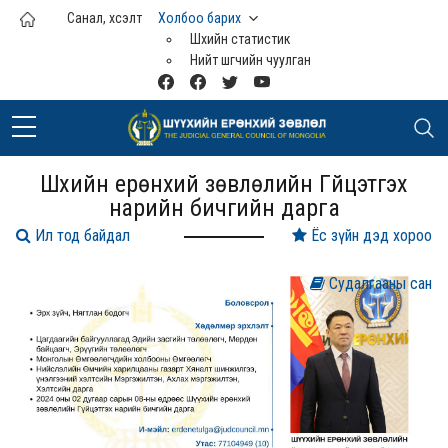
Үндсэн агуулга руу шилжих
Санал, хүсэлт
Холбоо барих
Шүүхийн статистик
Нийт шүүгчийн чуулган
Шүүхийн ерөнхий зөвлөлийн Гүйцэтгэх
нарийн бичгийн дарга
Ил тод байдал
Ёс зүйн дэд хороо
Судалгааны сан