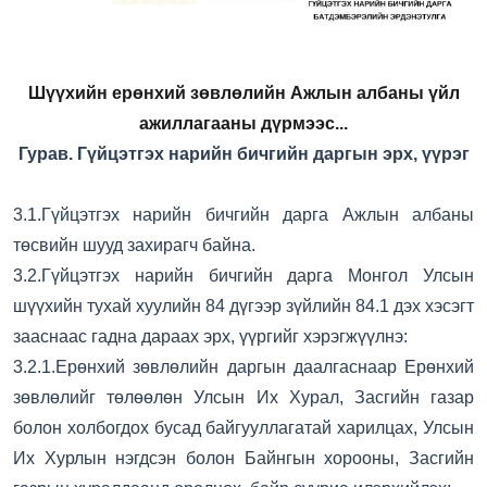
Шүүхийн ерөнхий зөвлөлийн Ажлын албаны үйл
ажиллагааны дүрмээс...
Гурав. Гүйцэтгэх нарийн бичгийн
даргын эрх, үүрэг
3.1.Гүйцэтгэх нарийн бичгийн дарга Ажлын албаны
төсвийн шууд захирагч байна.
3.2.Гүйцэтгэх нарийн бичгийн дарга Монгол Улсын
шүүхийн тухай хуулийн 84 дүгээр зүйлийн 84.1 дэх хэсэгт
зааснаас гадна дараах эрх, үүргийг хэрэгжүүлнэ:
3.2.1.Ерөнхий зөвлөлийн даргын даалгаснаар Ерөнхий
зөвлөлийг төлөөлөн Улсын Их Хурал, Засгийн газар
болон холбогдох бусад байгууллагатай харилцах, Улсын
Их Хурлын нэгдсэн болон Байнгын хорооны, Засгийн