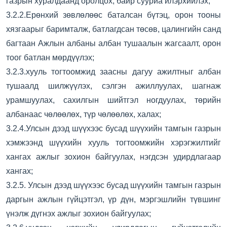
газрын хуралдаанд оролцох, байр сууриа илэрхийлэх;
3.2.2.Ерөнхий зөвлөлөөс баталсан бүтэц, орон тооны
хязгаарыг баримталж, батлагдсан төсөв, цалингийн санд
багтаан Ажлын албаны албан тушаалын жагсаалт, орон
тоог батлан мөрдүүлэх;
3.2.3.хууль тогтоомжид заасны дагуу ажилтныг албан
тушаалд шилжүүлэх, сэлгэн ажиллуулах, шагнаж
урамшуулах, сахилгын шийтгэл ногдуулах, төрийн
албанаас чөлөөлөх, түр чөлөөлөх, халах;
3.2.4.Улсын дээд шүүхээс бусад шүүхийн тамгын газрын
хэмжээнд шүүхийн хууль тогтоомжийн хэрэгжилтийг
хангах ажлыг зохион байгуулах, нэгдсэн удирдлагаар
хангах;
3.2.5. Улсын дээд шүүхээс бусад шүүхийн тамгын газрын
даргын ажлын гүйцэтгэл, үр дүн, мэргэшлийн түвшинг
үнэлж дүгнэх ажлыг зохион байгуулах;