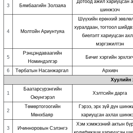
Дотоод ажил хариуцсан 
3
Бямбаагийн Золзаяа
шинжээч
Шүүхийн ерөнхий зөвлө
хуралдаан, тогтоол шийд
4
Молтойн Ариунтуяа
биелэлт хариуцсан ахл
мэргэжилтэн
Рэнцэндаваагийн
5
Бичиг хэргийн эрхлэг
Номиндэлгэр
6
Төрбатын Насанжаргал
Архивч
Хуулийн 
Баатарсүрэнгийн
1
Хэлтсийн дарга
Оюунгэрэл
Төмөртогоогийн
Гэрээ, эрх зүй дүн шинж
2
Мөнхбаяр
хариуцсан ахлах шинж
Хэм хэмжээний актын бүр
3
Ичинноровын Сэлэнгэ
кодификаци хариуцсан ши