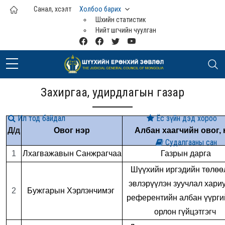
Үндсэн агуулга руу шилжих
Санал, хүсэлт
Холбоо барих
Шүүхийн статистик
Нийт шүүгчийн чуулган
Захиргаа, удирдлагын газар
Ил тод байдал
Ёс зүйн дэд хороо
Д/д
Овог нэр
Албан хаагчийн овог, 
Судалгааны сан
1
Лхагважавын Санжрагчаа
Газрын дарга
Шүүхийн иргэдийн төлөөл
эвлэрүүлэн зуучлал хари
2
Бужгарын Хэрлэнчимэг
референтийн албан үүргий
орлон гүйцэтгэгч