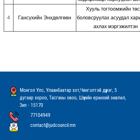
Хууль тогтоомжийн тө
4
Гансүхийн Энхдөлгөөн
боловсруулах асуудал хар
ахлах мэргэжилтэн
Монгол Улс, Улаанбаатар хот,Чингэлтэй дүүрэг, 5
дугаар хороо, Тасганы овоо, Шүүхийн ерөнхий зөвлөл,
Зип - 15170
77104949
contact@judcouncil.mn