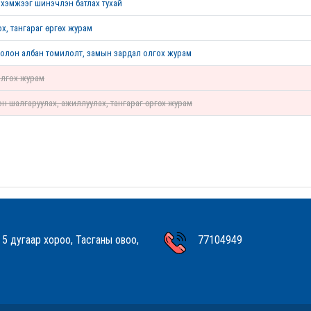
хэмжээг шинэчлэн батлах тухай
х, тангараг өргөх журам
 болон албан томилолт, замын зардал олгох журам
олгох журам
он шалгаруулах, ажиллуулах, тангараг өргөх журам
 5 дугаар хороо, Тасганы овоо,
77104949