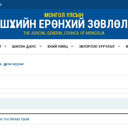
ик
МОНГОЛ УЛСЫН
ШҮҮХИЙН ЕРӨНХИЙ ЗӨВЛӨЛ
THE JUDICIAL GENERAL COUNCIL OF MONGOLIA
Т
ШИЛЭН ДАНС
ХҮНИЙ НӨӨЦ
ЭВЛЭРҮҮЛЭН ЗУУЧЛАЛ
ж, дүрэм журам
г тоо батлах тухай