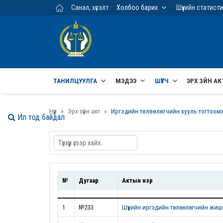
Үндсэн агуулга руу шилжих
Санал, хүсэлт
Холбоо барих
Шүүхийн статист
ТАНИЛЦУУЛГА
МЭДЭЭ
ШҮҮГЧ
ЭРХ ЗҮЙН АК
Нүүр
Эрх зүйн акт
Иргэдийн төлөөлөгчийн хууль тогтоом
Ил тод байдал
№
Дугаар
Актын нэр
1
№233
Шүүхийн иргэдийн төлөөлөгчийн жиши