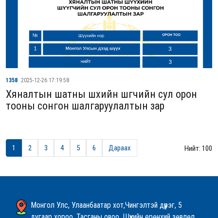
1358
2025-12-26 17:19:58
Хяналтын шатны шүүхийн шүүгчийн сул орон
тооны сонгон шалгаруулалтын зар
1
2
3
4
5
6
Дараах
Нийт: 100
Монгол Улс, Улаанбаатар хот,Чингэлтэй дүүрэг, 5
дугаар хороо, Тасганы овоо, Шүүхийн ерөнхий зөвлөл,