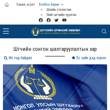
Үндсэн агуулга руу шилжих
Санал, хүсэлт
Холбоо барих
Шүүхийн статистик
Нийт шүүгчийн чуулган
Шүүгчийн сонгон шалгаруулалтын зар
Ил тод байдал
Ёс зүйн дэд хороо
Судалгааны сан