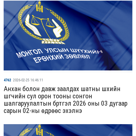
4762
2026-02-25 16:46:11
Анхан болон давж заалдах шатны шүүхийн
шүүгчийн сул орон тооны сонгон
шалгаруулалтын бүртгэл 2026 оны 03 дугаар
сарын 02-ны өдрөөс эхэлнэ