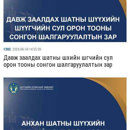
1302
2026-06-18 14:55:03
Давж заалдах шатны шүүхийн шүүгчийн сул
орон тооны сонгон шалгаруулалтын зар