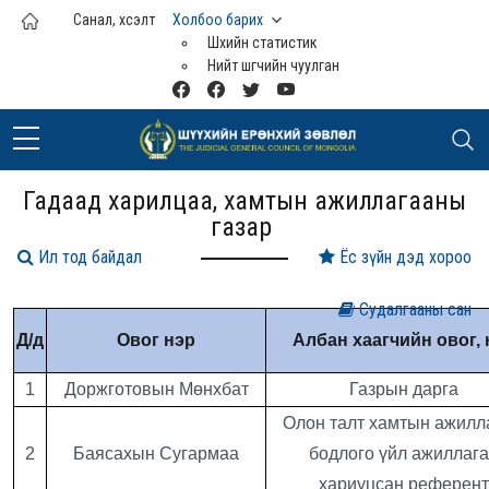
Үндсэн агуулга руу шилжих
Санал, хүсэлт
Холбоо барих
Шүүхийн статистик
Нийт шүүгчийн чуулган
Гадаад харилцаа, хамтын ажиллагааны
газар
Ил тод байдал
Ёс зүйн дэд хороо
Судалгааны сан
Д/д
Овог нэр
Албан хаагчийн овог, 
1
Доржготовын Мөнхбат
Газрын дарга
Олон талт хамтын ажилл
2
Баясахын Сугармаа
бодлого үйл ажиллаг
хариуцсан референт