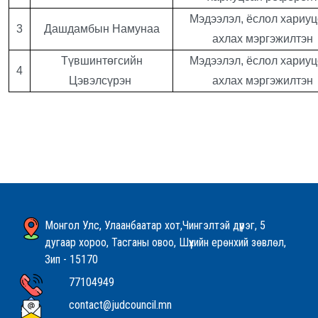
Мэдээлэл, ёслол хариу
3
Дашдамбын Намунаа
ахлах мэргэжилтэн
Түвшинтөгсийн
Мэдээлэл, ёслол хариу
4
Цэвэлсүрэн
ахлах мэргэжилтэн
Монгол Улс, Улаанбаатар хот,Чингэлтэй дүүрэг, 5
дугаар хороо, Тасганы овоо, Шүүхийн ерөнхий зөвлөл,
Зип - 15170
77104949
contact@judcouncil.mn