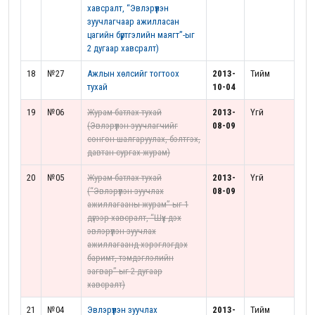
хавсралт, “Эвлэрүүлэн
зуучлагчаар ажилласан
цагийн бүртгэлийн маягт”-ыг
2 дугаар хавсралт)
18
№27
Ажлын хөлсийг тогтоох
2013-
Тийм
тухай
10-04
19
№06
Журам батлах тухай
2013-
Үгүй
(Эвлэрүүлэн зуучлагчийг
08-09
сонгон шалгаруулах, бэлтгэх,
давтан сургах журам)
20
№05
Журам батлах тухай
2013-
Үгүй
(“Эвлэрүүлэн зуучлах
08-09
ажиллагааны журам”-ыг 1
дүгээр хавсралт, “Шүүх дэх
эвлэрүүлэн зуучлах
ажиллагаанд хэрэглэгдэх
баримт, тэмдэглэлийн
загвар”-ыг 2 дугаар
хавсралт)
21
№04
Эвлэрүүлэн зуучлах
2013-
Тийм