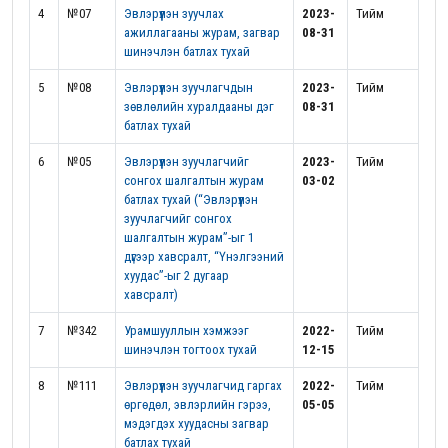
4
№07
Эвлэрүүлэн зуучлах
2023-
Тийм
ажиллагааны журам, загвар
08-31
шинэчлэн батлах тухай
5
№08
Эвлэрүүлэн зуучлагчдын
2023-
Тийм
зөвлөлийн хуралдааны дэг
08-31
батлах тухай
6
№05
Эвлэрүүлэн зуучлагчийг
2023-
Тийм
сонгох шалгалтын журам
03-02
батлах тухай (“Эвлэрүүлэн
зуучлагчийг сонгох
шалгалтын журам”-ыг 1
дүгээр хавсралт, “Үнэлгээний
хуудас”-ыг 2 дугаар
хавсралт)
7
№342
Урамшууллын хэмжээг
2022-
Тийм
шинэчлэн тогтоох тухай
12-15
8
№111
Эвлэрүүлэн зуучлагчид гаргах
2022-
Тийм
өргөдөл, эвлэрлийн гэрээ,
05-05
мэдэгдэх хуудасны загвар
батлах тухай