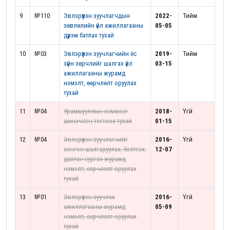
9
№110
Эвлэрүүлэн зуучлагчдын
2022-
Тийм
зөвлөлийн үйл ажиллагааны
05-05
дүрэм батлах тухай
10
№03
Эвлэрүүлэн зуучлагчийн ёс
2019-
Тийм
зүйн зөрчлийг шалгах үйл
03-15
ажиллагааны журамд
нэмэлт, өөрчлөлт оруулах
тухай
11
№04
Урамшууллын хэмжээг
2018-
Үгүй
шинэчлэн тогтоох тухай
01-15
12
№04
Эвлэрүүлэн зуучлагчийг
2016-
Үгүй
сонгон шалгаруулах, бэлтгэх,
12-07
давтан сургах журамд
нэмэлт, өөрчлөлт оруулах
тухай
13
№01
Эвлэрүүлэн зуучлах
2016-
Үгүй
ажиллагааны журамд
05-09
нэмэлт, өөрчлөлт оруулах
тухай