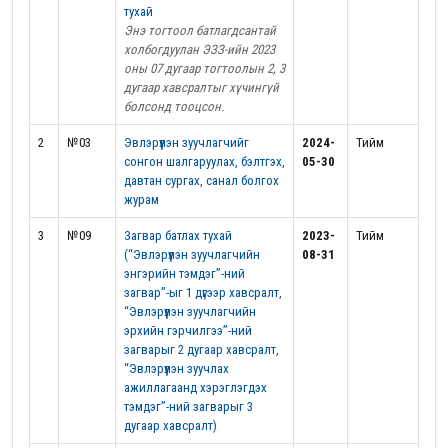
тухай
Энэ тогтоол батлагдсантай
холбогдуулан ЭЗЗ-ийн 2023
оны 07 дугаар тогтоолын 2, 3
дугаар хавсралтыг хүчингүй
болсонд тооцсон.
2
№03
Эвлэрүүлэн зуучлагчийг
2024-
Тийм
сонгон шалгаруулах, бэлтгэх,
05-30
давтан сургах, санал болгох
журам
3
№09
Загвар батлах тухай
2023-
Тийм
(“Эвлэрүүлэн зуучлагчийн
08-31
энгэрийн тэмдэг”-ний
загвар”-ыг 1 дүгээр хавсралт,
“Эвлэрүүлэн зуучлагчийн
эрхийн гэрчилгээ”-ний
загварыг 2 дугаар хавсралт,
“Эвлэрүүлэн зуучлах
ажиллагаанд хэрэглэгдэх
тэмдэг”-ний загварыг 3
дугаар хавсралт)