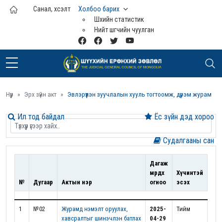
Үндсэн агуулга руу шилжих
Санал, хүсэлт
Холбоо барих
Шүүхийн статистик
Нийт шүүгчийн чуулган
Нүүр
Эрх зүйн акт
Эвлэрүүлэн зуучлалын хууль тогтоомж, дүрэм журам
Ил тод байдал
Ёс зүйн дэд хороо
Судалгааны сан
Дагаж
мөрдөх
Хүчинтэй
№
Дугаар
Актын нэр
огноо
эсэх
1
№02
Журамд нэмэлт оруулах,
2025-
Тийм
хавсралтыг шинэчлэн батлах
04-29