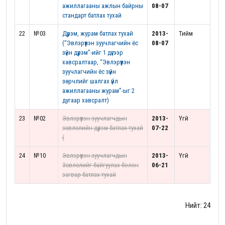
ажиллагааны ажлын байрны
08-07
стандарт батлах тухай
22
№03
Дүрэм, журам батлах тухай
2013-
Тийм
(“Эвлэрүүлэн зуучлагчийн ёс
08-07
зүйн дүрэм”-ийг 1 дүгээр
хавсралтаар, “Эвлэрүүлэн
зуучлагчийн ёс зүйн
зөрчлийг шалгах үйл
ажиллагааны журам”-ыг 2
дугаар хавсралт)
23
№02
Эвлэрүүлэн зуучлагчдын
2013-
Үгүй
зөвлөлийн дүрэм батлах тухай
07-22
(
24
№10
Эвлэрүүлэн зуучлагчдын
2013-
Үгүй
Зөвлөлийг байгуулах болон
06-21
загвар батлах тухай
Нийт: 24