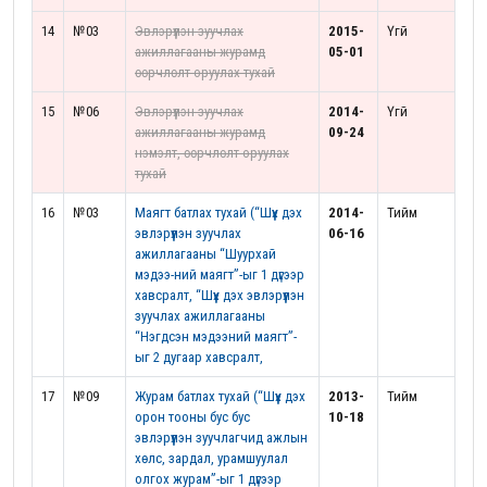
14
№03
Эвлэрүүлэн зуучлах
2015-
Үгүй
ажиллагааны журамд
05-01
өөрчлөлт оруулах тухай
15
№06
Эвлэрүүлэн зуучлах
2014-
Үгүй
ажиллагааны журамд
09-24
нэмэлт, өөрчлөлт оруулах
тухай
16
№03
Маягт батлах тухай (“Шүүх дэх
2014-
Тийм
эвлэрүүлэн зуучлах
06-16
ажиллагааны “Шуурхай
мэдээ-ний маягт”-ыг 1 дүгээр
хавсралт, “Шүүх дэх эвлэрүүлэн
зуучлах ажиллагааны
“Нэгдсэн мэдээний маягт”-
ыг 2 дугаар хавсралт,
17
№09
Журам батлах тухай (“Шүүх дэх
2013-
Тийм
орон тооны бус бус
10-18
эвлэрүүлэн зуучлагчид ажлын
хөлс, зардал, урамшуулал
олгох журам”-ыг 1 дүгээр