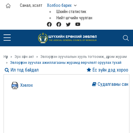
Үндсэн агуулга руу шилжих
Санал, хүсэлт
Холбоо барих
Шүүхийн статистик
Нийт шүүгчийн чуулган
Нүүр
Эрх зүйн акт
Эвлэрүүлэн зуучлалын хууль тогтоомж, дүрэм журам
Эвлэрүүлэн зуучлах ажиллагааны журамд өөрчлөлт оруулах тухай
Ил тод байдал
Ёс зүйн дэд хороо
Судалгааны сан
Хэвлэх