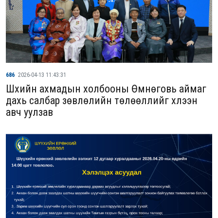
686
2026-04-13 11:43:31
Шүүхийн ахмадын холбооны Өмнөговь аймаг
дахь салбар зөвлөлийн төлөөллийг хүлээн
авч уулзав