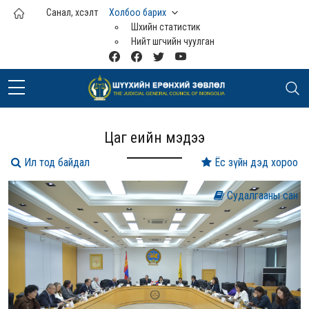
Үндсэн агуулга руу шилжих
Санал, хүсэлт
Холбоо барих
Шүүхийн статистик
Нийт шүүгчийн чуулган
Цаг үеийн мэдээ
Ил тод байдал
Ёс зүйн дэд хороо
Судалгааны сан