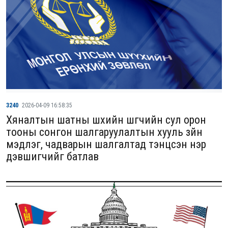
3240
2026-04-09 16:58:35
Хяналтын шатны шүүхийн шүүгчийн сул орон
тооны сонгон шалгаруулалтын хууль зүйн
мэдлэг, чадварын шалгалтад тэнцсэн нэр
дэвшигчийг батлав