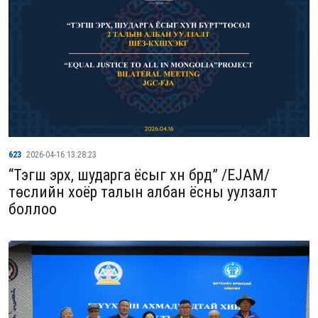
623
2026-04-16 13:28:23
“Тэгш эрх, шударга ёсыг хүн бүрд” /EJAM/
төслийн хоёр талын албан ёсны уулзалт
боллоо