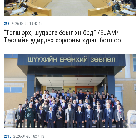
298
2026-04-20 19:42:15
“Тэгш эрх, шударга ёсыг хүн бүрд” /EJAM/
Төслийн удирдах хорооны хурал боллоо
2210
2026-04-20 18:54:13