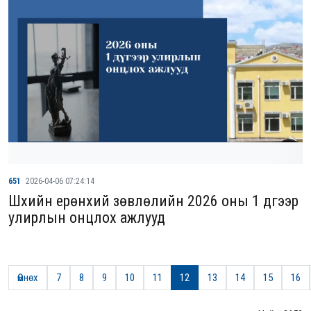
651
2026-04-06 07:24:14
Шүүхийн ерөнхий зөвлөлийн 2026 оны 1 дүгээр
улирлын онцлох ажлууд
Өмнөх
7
8
9
10
11
12
13
14
15
16