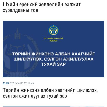
Шүүхийн ерөнхий зөвлөлийн ээлжит
хуралдааны тов
2149
2026-04-06 12:18:45
Төрийн жинхэнэ албан хаагчийг шилжүүлэх,
сэлгэн ажиллуулах тухай зар