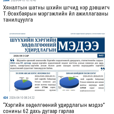
2084
2026-04-10 10:16:45
Хяналтын шатны шүүхийн шүүгчид нэр дэвшигч
Т.Өсөхбаярын мэргэжлийн үйл ажиллагааны
танилцуулга
424
2026-04-10 08:24:22
“Хэргийн хөдөлгөөний удирдлагын мэдээ”
сонины 62 дахь дугаар гарлаа