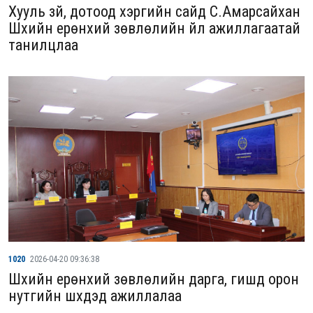
Хууль зүй, дотоод хэргийн сайд С.Амарсайхан
Шүүхийн ерөнхий зөвлөлийн үйл ажиллагаатай
танилцлаа
1020
2026-04-20 09:36:38
Шүүхийн ерөнхий зөвлөлийн дарга, гишүүд орон
нутгийн шүүхүүдэд ажиллалаа