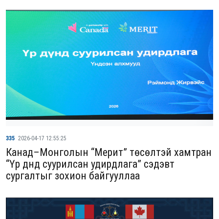
335
2026-04-17 12:55:25
Канад–Монголын “Мерит” төсөлтэй хамтран
“Үр дүнд суурилсан удирдлага” сэдэвт
сургалтыг зохион байгууллаа