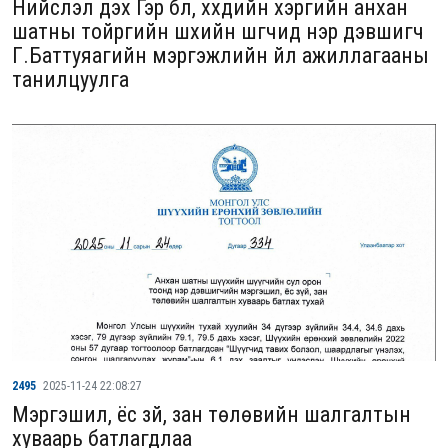
Нийслэл дэх Гэр бүл, хүүхдийн хэргийн анхан
шатны тойргийн шүүхийн шүүгчид нэр дэвшигч
Г.Баттуяагийн мэргэжлийн үйл ажиллагааны
танилцуулга
2495
2025-11-24 22:08:27
Мэргэшил, ёс зүй, зан төлөвийн шалгалтын
хуваарь батлагдлаа