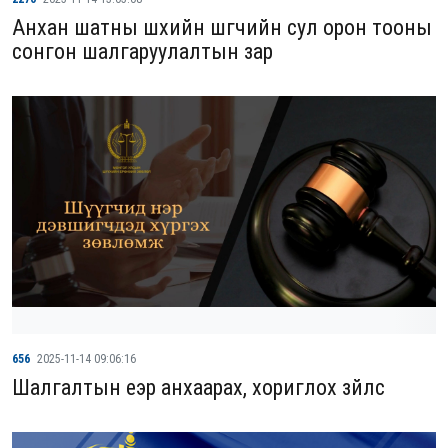
Анхан шатны шүүхийн шүүгчийн сул орон тооны
сонгон шалгаруулалтын зар
656
2025-11-14 09:06:16
Шалгалтын үеэр анхаарах, хориглох зүйлс