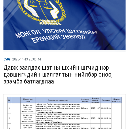
6509
2025-11-13 20:05:44
Давж заалдах шатны шүүхийн шүүгчид нэр
дэвшигчдийн шалгалтын нийлбэр оноо,
эрэмбэ батлагдлаа