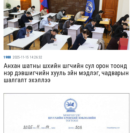
1988
2025-11-15 14:26:32
Анхан шатны шүүхийн шүүгчийн сул орон тоонд
нэр дэвшигчийн хууль зүйн мэдлэг, чадварын
шалгалт эхэллээ