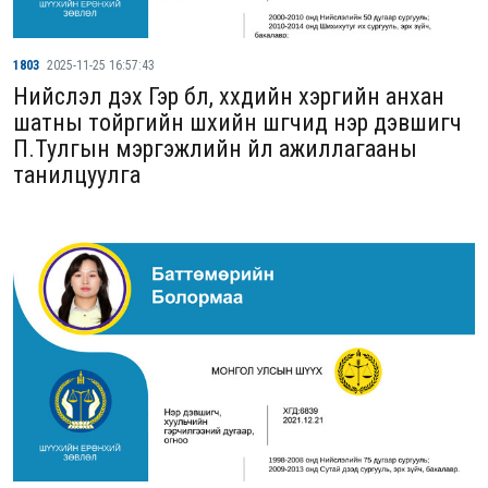
1803
2025-11-25 16:57:43
Нийслэл дэх Гэр бүл, хүүхдийн хэргийн анхан
шатны тойргийн шүүхийн шүүгчид нэр дэвшигч
П.Тулгын мэргэжлийн үйл ажиллагааны
танилцуулга