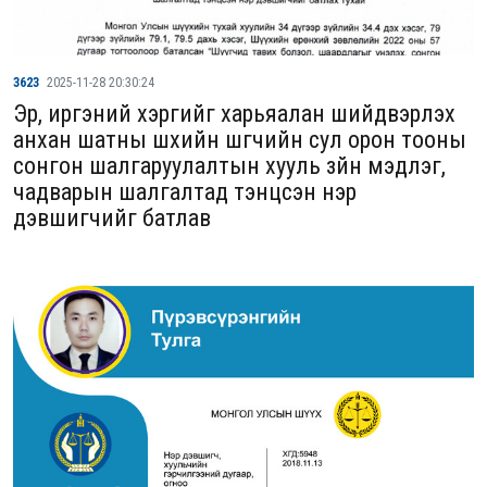
3623
2025-11-28 20:30:24
Эрүү, иргэний хэргийг харьяалан шийдвэрлэх
анхан шатны шүүхийн шүүгчийн сул орон тооны
сонгон шалгаруулалтын хууль зүйн мэдлэг,
чадварын шалгалтад тэнцсэн нэр
дэвшигчийг батлав