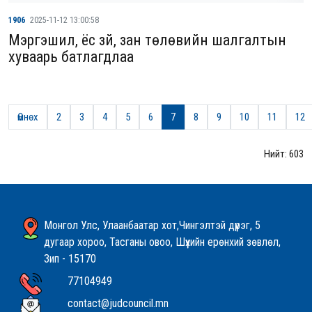
1906
2025-11-12 13:00:58
Мэргэшил, ёс зүй, зан төлөвийн шалгалтын
хуваарь батлагдлаа
Өмнөх
2
3
4
5
6
7
8
9
10
11
12
Нийт: 603
Монгол Улс, Улаанбаатар хот,Чингэлтэй дүүрэг, 5
дугаар хороо, Тасганы овоо, Шүүхийн ерөнхий зөвлөл,
Зип - 15170
77104949
contact@judcouncil.mn