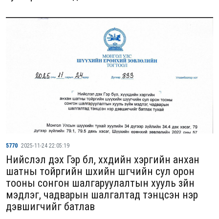
5770
2025-11-24 22:05:19
Нийслэл дэх Гэр бүл, хүүхдийн хэргийн анхан
шатны тойргийн шүүхийн шүүгчийн сул орон
тооны сонгон шалгаруулалтын хууль зүйн
мэдлэг, чадварын шалгалтад тэнцсэн нэр
дэвшигчийг батлав