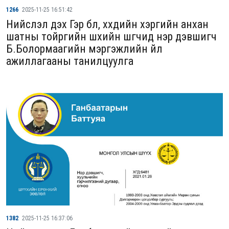
1266
2025-11-25 16:51:42
Нийслэл дэх Гэр бүл, хүүхдийн хэргийн анхан
шатны тойргийн шүүхийн шүүгчид нэр дэвшигч
Б.Болормаагийн мэргэжлийн үйл
ажиллагааны танилцуулга
1382
2025-11-25 16:37:06