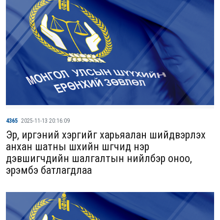
4365
2025-11-13 20:16:09
Эрүү, иргэний хэргийг харьяалан шийдвэрлэх
анхан шатны шүүхийн шүүгчид нэр
дэвшигчдийн шалгалтын нийлбэр оноо,
эрэмбэ батлагдлаа