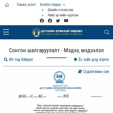
Үндсэн агуулга руу шилжих
Санал, хүсэлт
Холбоо барих
Шүүхийн статистик
Нийт шүүгчийн чуулган
Сонгон шалгаруулалт - Мэдээ, мэдээлэл
Ил тод байдал
Ёс зүйн дэд хороо
Судалгааны сан