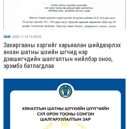
3849
2025-11-14 19:28:09
Захиргааны хэргийг харьяалан шийдвэрлэх
анхан шатны шүүхийн шүүгчид нэр
дэвшигчдийн шалгалтын нийлбэр оноо,
эрэмбэ батлагдлаа