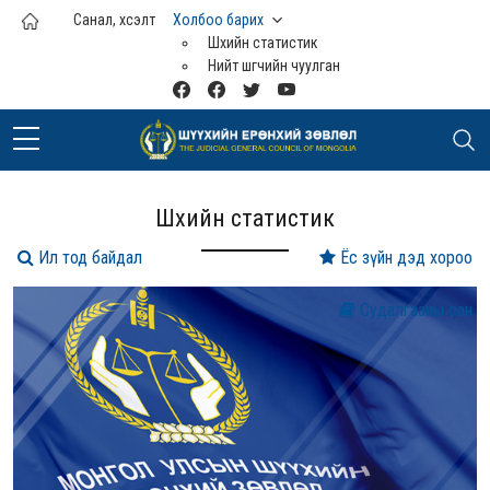
Үндсэн агуулга руу шилжих
Санал, хүсэлт
Холбоо барих
Шүүхийн статистик
Нийт шүүгчийн чуулган
Шүүхийн статистик
Ил тод байдал
Ёс зүйн дэд хороо
Судалгааны сан