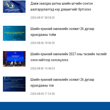
Давж заалдах шатны шүүхийн шүүгчийн сонгон
шалгаруулалтад нэр дэвшигчийг бүртгэлээ
2026-08-07 08:58:35
Шүүхийн ерөнхий зөвлөлийн ээлжит 26 дугаар
хуралдааны тойм
2026-08-06 18:06:03
Шүүхийн ерөнхий зөвлөлийн 2027 оны төсвийн төслийг
олон нийтээр хэлэлцүүллээ
2026-08-05 14:48:54
Шүүхийн ерөнхий зөвлөлийн ээлжит 26 дугаар
хуралдааны тов
2026-08-04 17:54:00