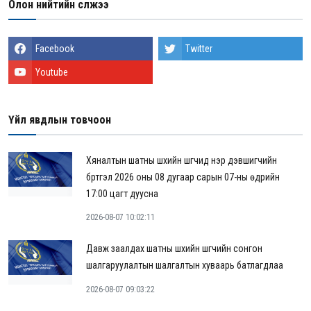
Олон нийтийн сүлжээ
Facebook
Twitter
Youtube
Үйл явдлын товчоон
Хяналтын шатны шүүхийн шүүгчид нэр дэвшигчийн
бүртгэл 2026 оны 08 дугаар сарын 07-ны өдрийн
17:00 цагт дуусна
2026-08-07 10:02:11
Давж заалдах шатны шүүхийн шүүгчийн сонгон
шалгаруулалтын шалгалтын хуваарь батлагдлаа
2026-08-07 09:03:22