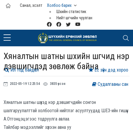
Үндсэн агуулга руу шилжих
Санал, хүсэлт
Холбоо барих
Шүүхийн статистик
Нийт шүүгчийн чуулган
Хяналтын шатны шүүхийн шүүгчид нэр
дэвшигчдэд зөвлөж байна
Ил тод байдал
Ёс зүйн дэд хороо
Судалгааны сан
2022-05-19 12:25:54
3835 үзсэн
Хяналтын шатны шүүхэд нэр дэвшигчдийн сонгон
шалгаруулалттай холбоотой нийтлэг асуултуудад ШЕЗ-ийн гишүүн
А.Отгонцэцэгээс тодруулга авлаа.
Тайлбар мэдээллийг хүлээн авна уу