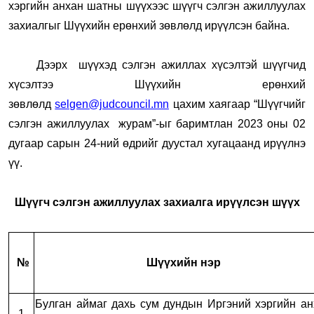
хэргийн анхан шатны шүүхээс шүүгч сэлгэн ажиллуулах
захиалгыг Шүүхийн ерөнхий зөвлөлд ирүүлсэн байна.
Дээрх шүүхэд сэлгэн ажиллах хүсэлтэй шүүгчид
хүсэлтээ Шүүхийн ерөнхий
зөвлөлд
selgen@judcouncil.mn
цахим хаягаар “Шүүгчийг
сэлгэн ажиллуулах журам”-ыг баримтлан 2023 оны 02
дугаар сарын 24-ний өдрийг дуустал хугацаанд ирүүлнэ
үү.
Шүүгч сэлгэн ажиллуулах захиалга ирүүлсэн шүүх
№
Шүүхийн нэр
Булган аймаг дахь сум дундын Иргэний хэргийн ан
1