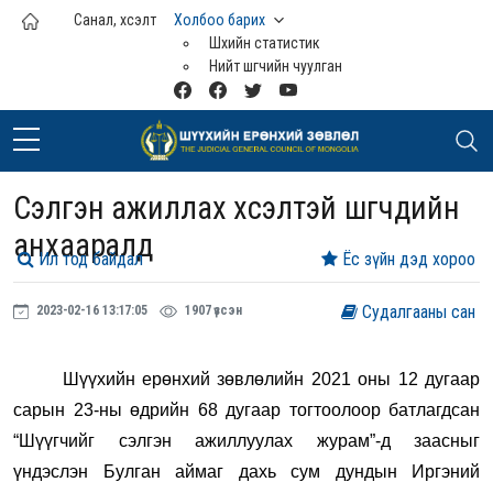
Үндсэн агуулга руу шилжих
Санал, хүсэлт
Холбоо барих
Шүүхийн статистик
Нийт шүүгчийн чуулган
Сэлгэн ажиллах хүсэлтэй шүүгчдийн
анхааралд
Ил тод байдал
Ёс зүйн дэд хороо
Судалгааны сан
2023-02-16 13:17:05
1907 үзсэн
Шүүхийн ерөнхий зөвлөлийн 2021 оны 12 дугаар
сарын 23-ны өдрийн 68 дугаар тогтоолоор батлагдсан
“Шүүгчийг сэлгэн ажиллуулах журам”-д заасныг
үндэслэн Булган аймаг дахь сум дундын Иргэний