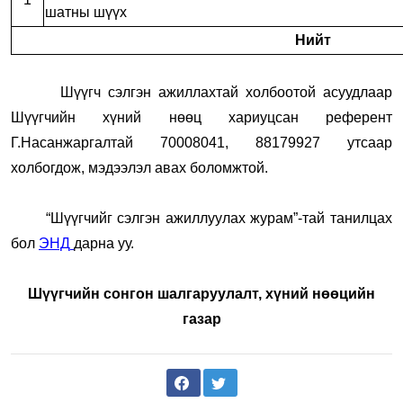
шатны шүүх
Нийт
Шүүгч сэлгэн ажиллахтай холбоотой асуудлаар
Шүүгчийн хүний нөөц хариуцсан референт
Г.Насанжаргалтай 70008041, 88179927 утсаар
холбогдож, мэдээлэл авах боломжтой.
“Шүүгчийг сэлгэн ажиллуулах журам”-тай танилцах
бол
ЭНД
дарна уу.
Шүүгчийн сонгон шалгаруулалт, хүний нөөцийн
газар