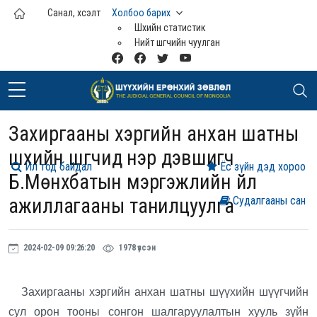
Үндсэн агуулга руу шилжих
Санал, хүсэлт
Холбоо барих
Шүүхийн статистик
Нийт шүүгчийн чуулган
Захиргааны хэргийн анхан шатны
шүүхийн шүүгчид нэр дэвшигч
Ил тод байдал
Ёс зүйн дэд хороо
Б.Мөнхбатын мэргэжлийн үйл
ажиллагааны танилцуулга
Судалгааны сан
2024-02-09 09:26:20
1978 үзсэн
Захиргааны хэргийн анхан шатны шүүхийн шүүгчийн
сул орон тооны сонгон шалгаруулалтын хууль зүйн