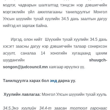
мэдлэг, чадварын шалгалтад тэнцсэн нэр дэвшигчийн
мэргэжлийн үйл ажиллагааны танилцуулгыг Монгол
Улсын шүүхийн тухай хуулийн 34.5 дахь заалтын дагуу
нийтэд ил зарлаж байна.
Иргэд, олон нийт Шүүхийн тухай хуулийн 34.5 дахь
хэсэгт заасны дагуу нэр дэвшигчийн талаар сонирхсон
асуулт, саналаа 14 хоногийн хугацаанд цахим
шуудангийн
shuugch-
songon@judcouncil.mn
хаягаар ирүүлнэ үү.
Танилцуулга харах бол
энд
дарна уу.
Хуулийн лавлагаа:
Монгол Улсын шүүхийн тухай хууль
34.5.Энэ хуулийн 34.4-т заасан тогтоол гарснаас