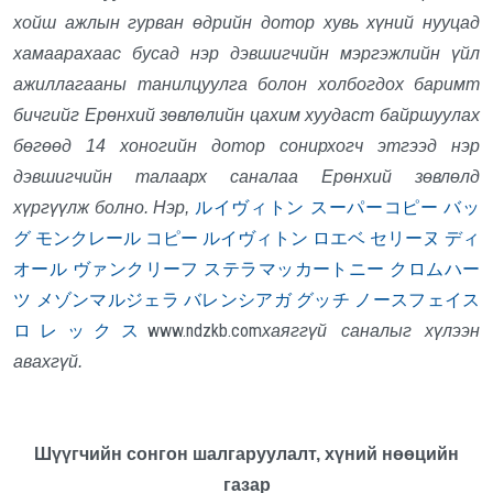
хойш ажлын гурван өдрийн дотор хувь хүний нууцад
хамаарахаас бусад нэр дэвшигчийн мэргэжлийн үйл
ажиллагааны танилцуулга болон холбогдох баримт
бичгийг Ерөнхий зөвлөлийн цахим хуудаст байршуулах
бөгөөд 14 хоногийн дотор сонирхогч этгээд нэр
дэвшигчийн талаарх саналаа Ерөнхий зөвлөлд
ルイヴィトン スーパーコピー バッ
хүргүүлж болно. Нэр,
グ
モンクレール コピー
ルイヴィトン
ロエベ
セリーヌ
ディ
オール
ヴァンクリーフ
ステラマッカートニー
クロムハー
ツ
メゾンマルジェラ
バレンシアガ
グッチ
ノースフェイス
ロレックス
www.ndzkb.com
хаяггүй саналыг хүлээн
авахгүй.
Шүүгчийн сонгон шалгаруулалт, хүний нөөцийн
газар