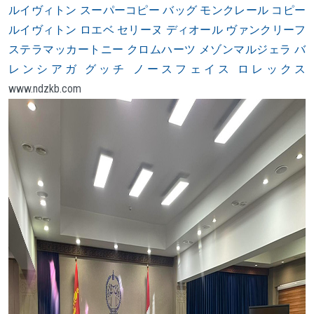
ルイヴィトン スーパーコピー バッグ
モンクレール コピー
ルイヴィトン
ロエベ
セリーヌ
ディオール
ヴァンクリーフ
ステラマッカートニー
クロムハーツ
メゾンマルジェラ
バ
レンシアガ
グッチ
ノースフェイス
ロレックス
www.ndzkb.com