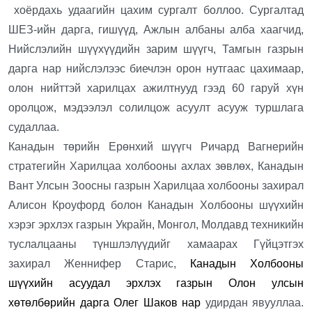
хоёрдахь удаагийн цахим сургалт боллоо. Сургалтад
ШЕЗ-ийн дарга, гишүүд, Ажлын албаны алба хаагчид,
Нийслэлийн шүүхүүдийн зарим шүүгч, Тамгын газрын
дарга нар нийслэлээс биечлэн орон нутгаас цахимаар,
олон нийттэй харилцах ажилтнууд гээд 60 гаруй хүн
оролцож, мэдээлэл солилцож асуулт асууж туршлага
судаллаа.
Канадын төрийн Ерөнхий шүүгч Ричард Вагнерийн
стратегийн Харилцаа холбооны ахлах зөвлөх, Канадын
Вант Улсын Зоосны газрын Харилцаа холбооны захирал
Алисон Кроуфорд болон Канадын Холбооны шүүхийн
хэрэг эрхлэх газрын Украйн, Монгол, Молдавд техникийн
туслалцааны түншлэлүүдийг хамаарах Гүйцэтгэх
захирал Женнифер Старис,
Канадын Холбооны
шүүхийн асуудал эрхлэх газрын Олон улсын
хөтөлбөрийн дарга Олег Шаков нар
удирдан явууллаа.