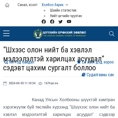
Үндсэн агуулга руу шилжих
Санал, хүсэлт
Холбоо барих
Шүүхийн статистик
Нийт шүүгчийн чуулган
“Шүүхээс олон нийт ба хэвлэл
мэдээлэлтэй харилцах асуудал”
Ил тод байдал
Ёс зүйн дэд хороо
сэдэвт цахим сургалт боллоо
Судалгааны сан
2024-04-03 11:10:34
1676 үзсэн
Канад Улсын Холбооны шүүхтэй хамтран
хэрэгжүүлж буй төслийн хүрээнд "Шүүхээс олон нийт ба
хэвлэл мэдээлэлтэй харилцах асуудал" сэдвээр