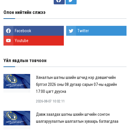
Олон нийтийн сүлжээ
Facebook
Twitter
Youtube
Үйл явдлын товчоон
Хяналтын шатны шүүхийн шүүгчид нэр дэвшигчийн
бүртгэл 2026 оны 08 дугаар сарын 07-ны өдрийн
17:00 цагт дуусна
2026-08-07 10:02:11
Давж заалдах шатны шүүхийн шүүгчийн сонгон
шалгаруулалтын шалгалтын хуваарь батлагдлаа