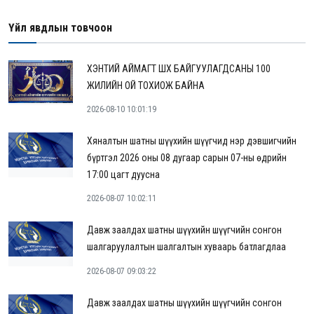
Үйл явдлын товчоон
ХЭНТИЙ АЙМАГТ ШҮҮХ БАЙГУУЛАГДСАНЫ 100
ЖИЛИЙН ОЙ ТОХИОЖ БАЙНА
2026-08-10 10:01:19
Хяналтын шатны шүүхийн шүүгчид нэр дэвшигчийн
бүртгэл 2026 оны 08 дугаар сарын 07-ны өдрийн
17:00 цагт дуусна
2026-08-07 10:02:11
Давж заалдах шатны шүүхийн шүүгчийн сонгон
шалгаруулалтын шалгалтын хуваарь батлагдлаа
2026-08-07 09:03:22
Давж заалдах шатны шүүхийн шүүгчийн сонгон