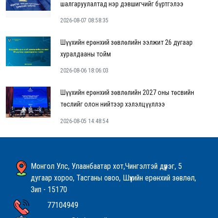
шалгаруулалтад нэр дэвшигчийг бүртгэлээ
2026-08-07 08:58:35
Шүүхийн ерөнхий зөвлөлийн ээлжит 26 дугаар
хуралдааны тойм
2026-08-06 18:06:03
Шүүхийн ерөнхий зөвлөлийн 2027 оны төсвийн
төслийг олон нийтээр хэлэлцүүллээ
2026-08-05 14:48:54
Монгол Улс, Улаанбаатар хот,Чингэлтэй дүүрэг, 5
дугаар хороо, Тасганы овоо, Шүүхийн ерөнхий зөвлөл,
Зип - 15170
77104949