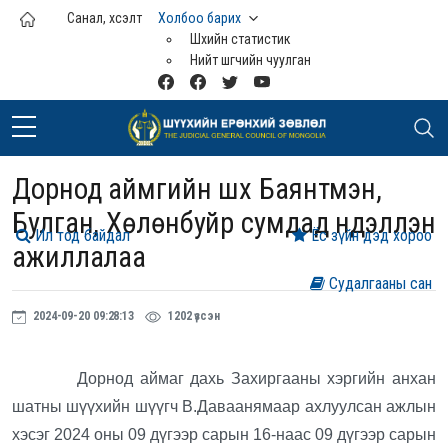
Үндсэн агуулга руу шилжих
Санал, хүсэлт
Холбоо барих
Шүүхийн статистик
Нийт шүүгчийн чуулган
Дорнод аймгийн шүүх Баянтүмэн,
Булган, Хөлөнбуйр сумдад нүүдэллэн
Ил тод байдал
Ёс зүйн дэд хороо
ажиллалаа
Судалгааны сан
2024-09-20 09:28:13
1202 үзсэн
Дорнод аймаг дахь Захиргааны хэргийн анхан
шатны шүүхийн шүүгч В.Даваанямаар ахлуулсан ажлын
хэсэг 2024 оны 09 дүгээр сарын 16-наас 09 дүгээр сарын