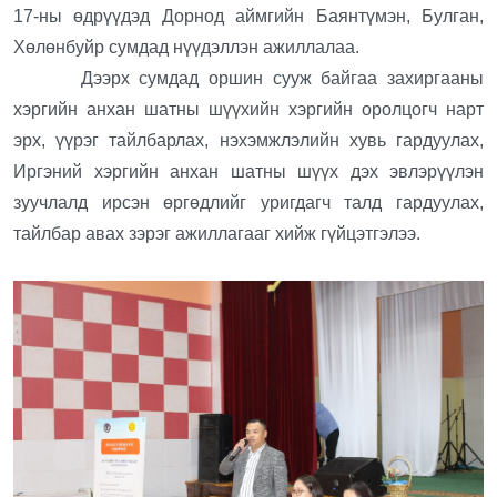
17-ны өдрүүдэд Дорнод аймгийн Баянтүмэн, Булган,
Хөлөнбуйр сумдад нүүдэллэн ажиллалаа.
Дээрх сумдад оршин сууж байгаа захиргааны
хэргийн анхан шатны шүүхийн хэргийн оролцогч нарт
эрх, үүрэг тайлбарлах, нэхэмжлэлийн хувь гардуулах,
Иргэний хэргийн анхан шатны шүүх дэх эвлэрүүлэн
зуучлалд ирсэн өргөдлийг уригдагч талд гардуулах,
тайлбар авах зэрэг ажиллагааг хийж гүйцэтгэлээ.