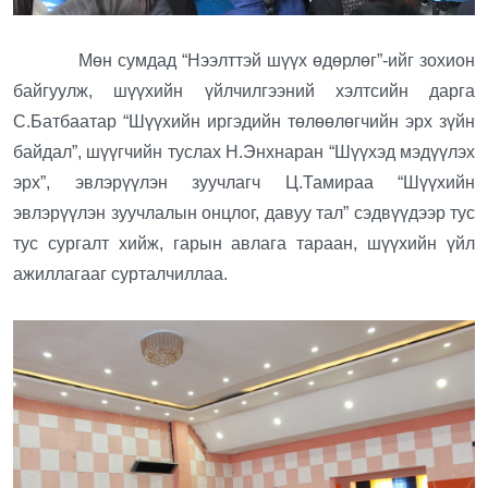
Мөн сумдад “Нээлттэй шүүх өдөрлөг”-ийг зохион
байгуулж, шүүхийн үйлчилгээний хэлтсийн дарга
С.Батбаатар “Шүүхийн иргэдийн төлөөлөгчийн эрх зүйн
байдал”, шүүгчийн туслах Н.Энхнаран “Шүүхэд мэдүүлэх
эрх”, эвлэрүүлэн зуучлагч Ц.Тамираа “Шүүхийн
эвлэрүүлэн зуучлалын онцлог, давуу тал” сэдвүүдээр тус
тус сургалт хийж, гарын авлага тараан, шүүхийн үйл
ажиллагааг сурталчиллаа.