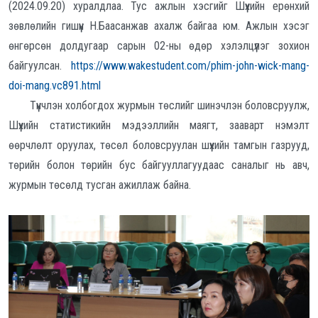
(2024.09.20) хуралдлаа. Тус ажлын хэсгийг Шүүхийн ерөнхий
зөвлөлийн гишүүн Н.Баасанжав ахалж байгаа юм. Ажлын хэсэг
өнгөрсөн долдугаар сарын 02-ны өдөр хэлэлцүүлэг зохион
байгуулсан.
https://www.wakestudent.com/phim-john-wick-mang-
doi-mang.vc891.html
Түүнчлэн холбогдох журмын төслийг шинэчлэн боловсруулж,
Шүүхийн статистикийн мэдээллийн маягт, зааварт нэмэлт
өөрчлөлт оруулах, төсөл боловсруулан шүүхийн тамгын газрууд,
төрийн болон төрийн бус байгууллагуудаас саналыг нь авч,
журмын төсөлд тусган ажиллаж байна.