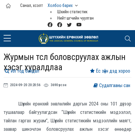
Үндсэн агуулга руу шилжих
Санал, хүсэлт
Холбоо барих
Шүүхийн статистик
Нийт шүүгчийн чуулган
Журмын төсөл боловсруулах ажлын
хэсэг хуралдлаа
Ил тод байдал
Ёс зүйн дэд хороо
Судалгааны сан
2024-09-20 20:20:56
3690 үзсэн
Шүүхийн ерөнхий зөвлөлийн даргын 2024 оны 101 дүгээр
тушаалаар байгуулагдсан “Шүүхийн статистикийн мэдээлэл,
тайлан гаргах журам”, Шүүхийн статистикийн мэдээллийн маягт,
заавар шинэчлэн боловсруулах ажлын хэсэг өнөөдөр