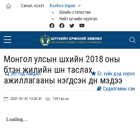
Үндсэн агуулга руу шилжих
Санал, хүсэлт
Холбоо барих
Шүүхийн статистик
Нийт шүүгчийн чуулган
Монгол улсын шүүхийн 2018 оны
бүтэн жилийн шүүн таслах
Ил тод байдал
Ёс зүйн дэд хороо
ажиллагааны нэгдсэн дүн мэдээ
Судалгааны сан
2021-07-01 13:53:41
1357 үзсэн