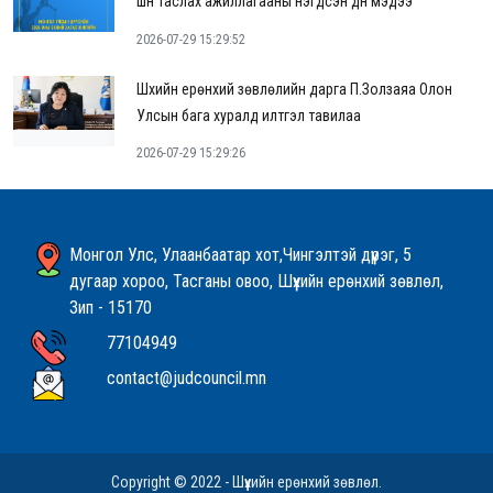
шүүн таслах ажиллагааны нэгдсэн дүн мэдээ
2026-07-29 15:29:52
Шүүхийн ерөнхий зөвлөлийн дарга П.Золзаяа Олон
Улсын бага хуралд илтгэл тавилаа
2026-07-29 15:29:26
Монгол Улс, Улаанбаатар хот,Чингэлтэй дүүрэг, 5
дугаар хороо, Тасганы овоо, Шүүхийн ерөнхий зөвлөл,
Зип - 15170
77104949
contact@judcouncil.mn
Copyright © 2022 - Шүүхийн ерөнхий зөвлөл.