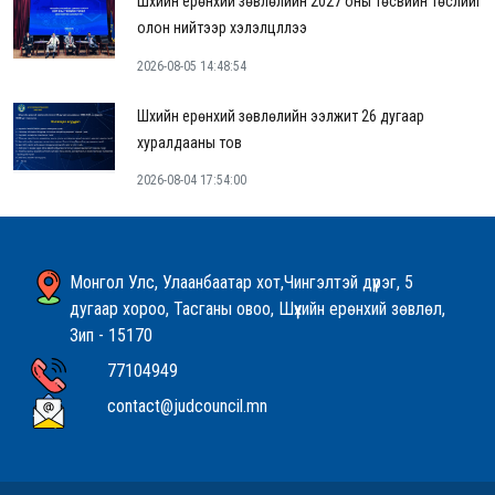
Шүүхийн ерөнхий зөвлөлийн 2027 оны төсвийн төслийг
олон нийтээр хэлэлцүүллээ
2026-08-05 14:48:54
Шүүхийн ерөнхий зөвлөлийн ээлжит 26 дугаар
хуралдааны тов
2026-08-04 17:54:00
Монгол Улс, Улаанбаатар хот,Чингэлтэй дүүрэг, 5
дугаар хороо, Тасганы овоо, Шүүхийн ерөнхий зөвлөл,
Зип - 15170
77104949
contact@judcouncil.mn