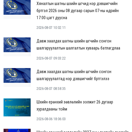
Хяналтын шатны шүүхийн шүүгчид нэр дэвшигчийн
бүртгэл 2026 оны 08 дугаар сарын 07-ны өдрийн
17:00 цагт дуусна
2026-08-07 10:02:11
Давж заалдах шатны шүүхийн шүүгчийн сонгон
шалгаруулалтын шалгалтын хуваарь батлагдлаа
2026-08-07 09:03:22
Давж заалдах шатны шүүхийн шүүгчийн сонгон
шалгаруулалтад нэр дэвшигчийг бүртгэлээ
2026-08-07 08:58:35
Шүүхийн ерөнхий зөвлөлийн ээлжит 26 дугаар
хуралдааны тойм
2026-08-06 18:06:03