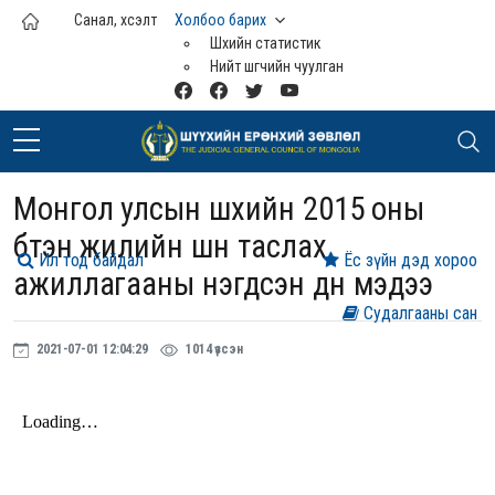
Үндсэн агуулга руу шилжих
Санал, хүсэлт
Холбоо барих
Шүүхийн статистик
Нийт шүүгчийн чуулган
Монгол улсын шүүхийн 2015 оны
бүтэн жилийн шүүн таслах
Ил тод байдал
Ёс зүйн дэд хороо
ажиллагааны нэгдсэн дүн мэдээ
Судалгааны сан
2021-07-01 12:04:29
1014 үзсэн