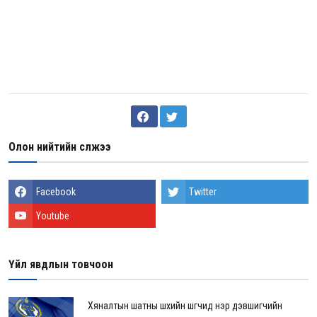
Олон нийтийн сүлжээ
Facebook
Twitter
Youtube
Үйл явдлын товчоон
Хяналтын шатны шүүхийн шүүгчид нэр дэвшигчийн