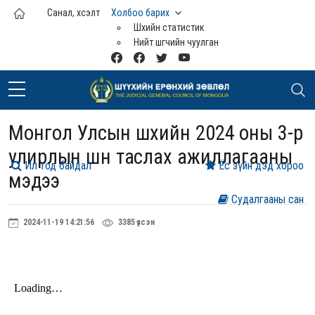
Үндсэн агуулга руу шилжих
Санал, хүсэлт
Холбоо барих
Шүүхийн статистик
Нийт шүүгчийн чуулган
Монгол Улсын шүүхийн 2024 оны 3-р
улирлын шүүн таслах ажиллагааны
Ил тод байдал
Ёс зүйн дэд хороо
мэдээ
Судалгааны сан
2024-11-19 14:21:56
3385 үзсэн