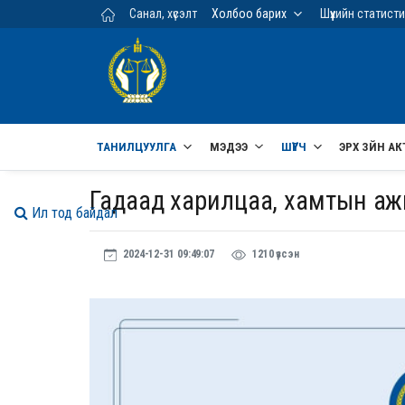
Үндсэн агуулга руу шилжих
Санал, хүсэлт
Холбоо барих
Шүүхийн статист
ТАНИЛЦУУЛГА
МЭДЭЭ
ШҮҮГЧ
ЭРХ ЗҮЙН АК
Гадаад харилцаа, хамтын а
Ил тод байдал
2024-12-31 09:49:07
1210 үзсэн