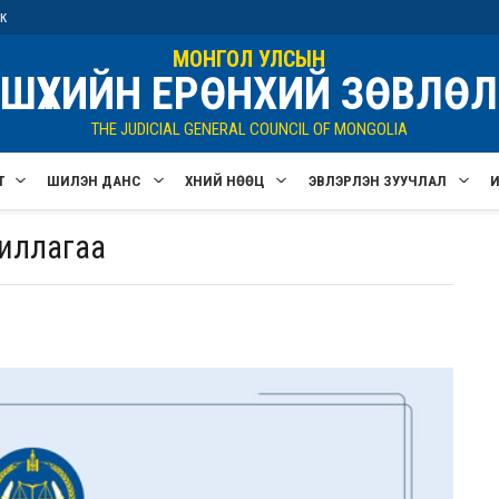
ик
МОНГОЛ УЛСЫН
ШҮҮХИЙН ЕРӨНХИЙ ЗӨВЛӨЛ
THE JUDICIAL GENERAL COUNCIL OF MONGOLIA
Т
ШИЛЭН ДАНС
ХҮНИЙ НӨӨЦ
ЭВЛЭРҮҮЛЭН ЗУУЧЛАЛ
жиллагаа