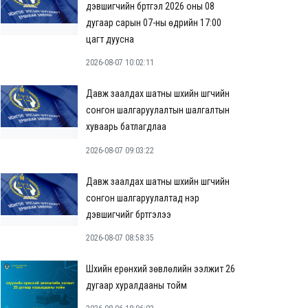
дэвшигчийн бүртгэл 2026 оны 08
дугаар сарын 07-ны өдрийн 17:00
цагт дуусна
2026-08-07 10:02:11
Давж заалдах шатны шүүхийн шүүгчийн
сонгон шалгаруулалтын шалгалтын
хуваарь батлагдлаа
2026-08-07 09:03:22
Давж заалдах шатны шүүхийн шүүгчийн
сонгон шалгаруулалтад нэр
дэвшигчийг бүртгэлээ
2026-08-07 08:58:35
Шүүхийн ерөнхий зөвлөлийн ээлжит 26
дугаар хуралдааны тойм