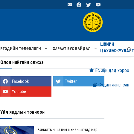
ШҮҮХИЙН
ИРГЭДИЙН ТӨЛӨӨЛӨГЧ
ХАРААТ БУС БАЙДАЛ
ЦАХИМЖУУЛАЛ
Олон нийтийн сүлжээ
Ёс зүйн дэд хороо
Facebook
Twitter
Судалгааны сан
Youtube
Үйл явдлын товчоон
Хяналтын шатны шүүхийн шүүгчид нэр