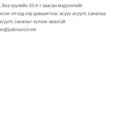
нэ хуулийн 33.4-т заасан мэдээллийг
сон этгээд нэр дэвшигчээс асуух асуулт, саналаа
суулт, саналыг хүлээн авахгүй.
on@judcouncil.mn