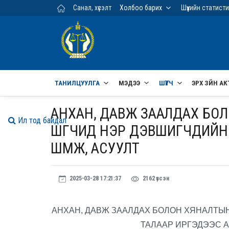
Үндсэн агуулга руу шилжих
Санал, хүсэлт
Холбоо барих
Шүүхийн статист
ТАНИЛЦУУЛГА
МЭДЭЭ
ШҮҮГЧ
ЭРХ ЗҮЙН АК
АНХАН, ДАВЖ ЗААЛДАХ БОЛ
Ил тод байдал
ШҮҮГЧИД НЭР ДЭВШИГЧДИЙН
ШҮҮМЖ, АСУУЛТ
2025-03-28 17:21:37
2162 үзсэн
АНХАН, ДАВЖ ЗААЛДАХ БОЛОН ХЯНАЛТЫ
ТАЛААР ИРГЭДЭЭС А