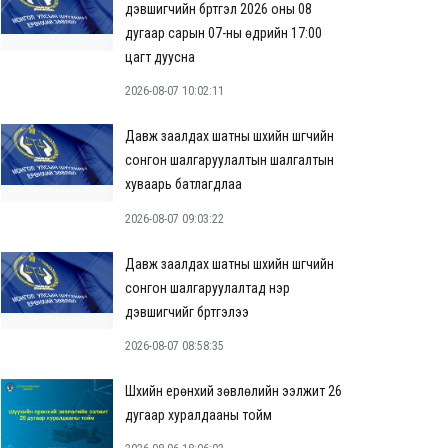
дэвшигчийн бүртгэл 2026 оны 08
дугаар сарын 07-ны өдрийн 17:00
цагт дуусна
2026-08-07 10:02:11
Давж заалдах шатны шүүхийн шүүгчийн
сонгон шалгаруулалтын шалгалтын
хуваарь батлагдлаа
2026-08-07 09:03:22
Давж заалдах шатны шүүхийн шүүгчийн
сонгон шалгаруулалтад нэр
дэвшигчийг бүртгэлээ
2026-08-07 08:58:35
Шүүхийн ерөнхий зөвлөлийн ээлжит 26
дугаар хуралдааны тойм