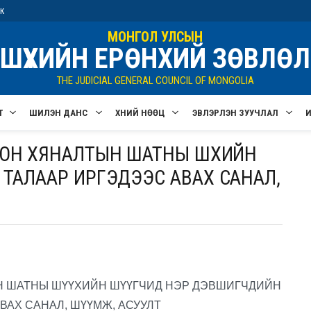
ик
МОНГОЛ УЛСЫН
ШҮҮХИЙН ЕРӨНХИЙ ЗӨВЛӨЛ
THE JUDICIAL GENERAL COUNCIL OF MONGOLIA
Т
ШИЛЭН ДАНС
ХҮНИЙ НӨӨЦ
ЭВЛЭРҮҮЛЭН ЗУУЧЛАЛ
ОН ХЯНАЛТЫН ШАТНЫ ШҮҮХИЙН
 ТАЛААР ИРГЭДЭЭС АВАХ САНАЛ,
Н ШАТНЫ ШҮҮХИЙН ШҮҮГЧИД НЭР ДЭВШИГЧДИЙН
ВАХ САНАЛ, ШҮҮМЖ, АСУУЛТ