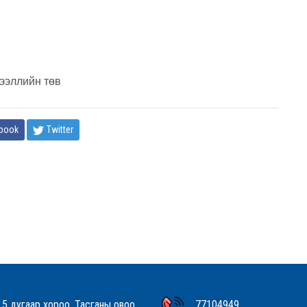
ээллийн төв
book
Twitter
 5 дугаар хороо, Тасганы овоо,
77104949