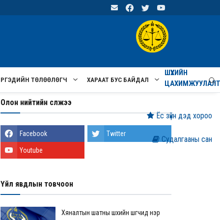
ШҮҮХИЙН
ИРГЭДИЙН ТӨЛӨӨЛӨГЧ
ХАРААТ БУС БАЙДАЛ
ЦАХИМЖУУЛАЛ
Олон нийтийн сүлжээ
Ёс зүйн дэд хороо
Facebook
Twitter
Судалгааны сан
Youtube
Үйл явдлын товчоон
Хяналтын шатны шүүхийн шүүгчид нэр