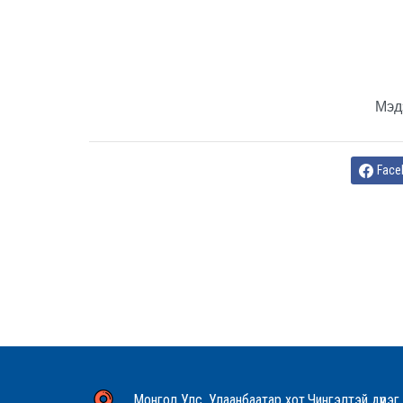
Мэд
Face
Монгол Улс, Улаанбаатар хот,Чингэлтэй дүүрэг,