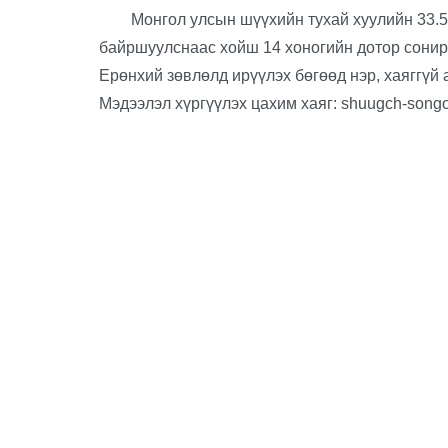
Монгол улсын шүүхийн тухай хуулийн 33.5.Э
байршуулснаас хойш 14 хоногийн дотор сонирх
Ерөнхий зөвлөлд ирүүлэх бөгөөд нэр, хаяггүй а
Мэдээлэл хүргүүлэх цахим хаяг:
shuugch-song