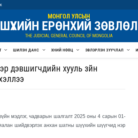
ик
МОНГОЛ УЛСЫН
ШҮҮХИЙН ЕРӨНХИЙ ЗӨВЛӨЛ
THE JUDICIAL GENERAL COUNCIL OF MONGOLIA
Т
ШИЛЭН ДАНС
ХҮНИЙ НӨӨЦ
ЭВЛЭРҮҮЛЭН ЗУУЧЛАЛ
нэр дэвшигчдийн хууль зүйн
хэллээ
зүйн мэдлэг, чадварын шалгалт 2025 оны 4 сарын 01-
рьяалан шийдвэрлэх анхан шатны шүүхийн шүүгчид нэр