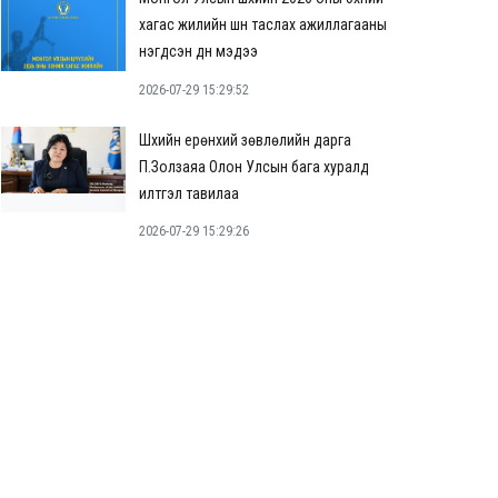
хагас жилийн шүүн таслах ажиллагааны
нэгдсэн дүн мэдээ
2026-07-29 15:29:52
Шүүхийн ерөнхий зөвлөлийн дарга
П.Золзаяа Олон Улсын бага хуралд
илтгэл тавилаа
2026-07-29 15:29:26