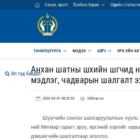
Үндсэн агуулга руу шилжих
Санал, хүсэлт
Холбоо барих
Шүүхийн статист
ТАНИЛЦУУЛГА
МЭДЭЭ
ШҮҮГЧ
ЭРХ ЗҮЙН АК
Анхан шатны шүүхийн шүүгчид 
Ил тод байдал
мэдлэг, чадварын шалгалт э
2025-04-01 08:32:50
5000 үзсэн
Шүүгчийн сонгон шалгаруулалтын хууль 
ний Мягмар гарагт эрүү, иргэний хэргийг ха
дэвшигчийн шалгалтаар эхэллээ.