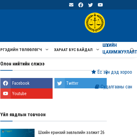
ШҮҮХИЙН
ИРГЭДИЙН ТӨЛӨӨЛӨГЧ
ХАРААТ БУС БАЙДАЛ
ЦАХИМЖУУЛАЛ
Олон нийтийн сүлжээ
Ёс зүйн дэд хороо
Facebook
Twitter
Судалгааны сан
Youtube
Үйл явдлын товчоон
Шүүхийн ерөнхий зөвлөлийн ээлжит 26