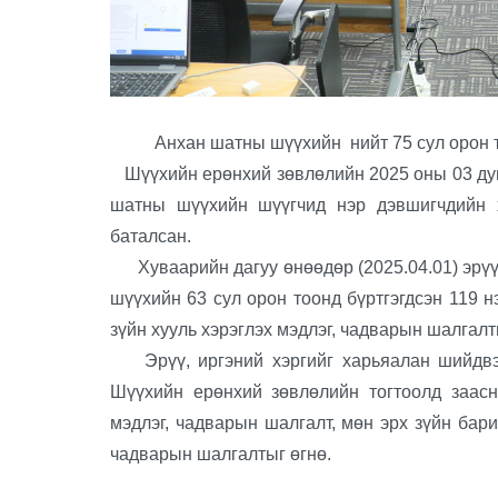
Анхан шатны шүүхийн нийт 75 сул орон тоо
Шүүхийн ерөнхий зөвлөлийн 2025 оны 03 дуга
шатны шүүхийн шүүгчид нэр дэвшигчдийн х
баталсан.
Хуваарийн дагуу өнөөдөр (2025.04.01) эрүү,
шүүхийн 63 сул орон тоонд бүртгэгдсэн 119 н
зүйн хууль хэрэглэх мэдлэг, чадварын шалгалт
Эрүү, иргэний хэргийг харьяалан шийдвэ
Шүүхийн ерөнхий зөвлөлийн тогтоолд заасн
мэдлэг, чадварын шалгалт, мөн эрх зүйн бар
чадварын шалгалтыг өгнө.