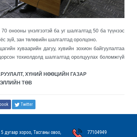
70 онооны үнэлгээтэй ба уг шалгалтад 50 ба түүнээс
ёс зүй, зан төлөвийн шалгалтад оролцоно.
н хуваарийн дагуу, хувийн зохион байгуулалтаа
оцорсон тохиолдолд шалгалтад оролцуулах боломжгүй
РУУЛАЛТ, ХҮНИЙ НӨӨЦИЙН ГАЗАР
ЭЛЛИЙН ТӨВ
book
Twitter
 5 дугаар хороо, Тасганы овоо,
77104949