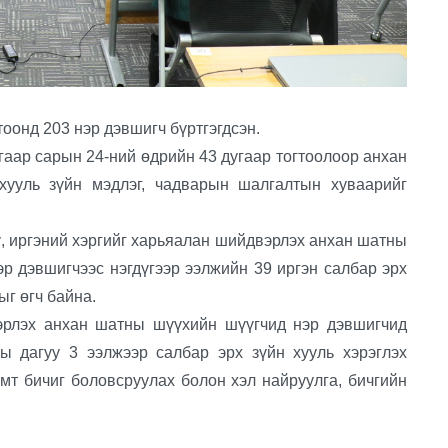
нд 203 нэр дэвшигч бүртгэгдсэн.
ар сарын 24-ний өдрийн 43 дугаар тогтоолоор анхан
ууль зүйн мэдлэг, чадварын шалгалтын хуваарийг
 иргэний хэргийг харьяалан шийдвэрлэх анхан шатны
эр дэвшигчээс нэгдүгээр ээлжийн 39 иргэн салбар эрх
ыг өгч байна.
рлэх анхан шатны шүүхийн шүүгчид нэр дэвшигчид
ы дагуу 3 ээлжээр салбар эрх зүйн хууль хэрэглэх
имт бичиг боловсруулах болон хэл найруулга, бичгийн