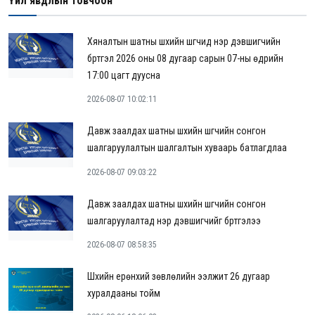
Үйл явдлын товчоон
Хяналтын шатны шүүхийн шүүгчид нэр дэвшигчийн
бүртгэл 2026 оны 08 дугаар сарын 07-ны өдрийн
17:00 цагт дуусна
2026-08-07 10:02:11
Давж заалдах шатны шүүхийн шүүгчийн сонгон
шалгаруулалтын шалгалтын хуваарь батлагдлаа
2026-08-07 09:03:22
Давж заалдах шатны шүүхийн шүүгчийн сонгон
шалгаруулалтад нэр дэвшигчийг бүртгэлээ
2026-08-07 08:58:35
Шүүхийн ерөнхий зөвлөлийн ээлжит 26 дугаар
хуралдааны тойм