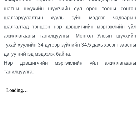
З
шатны шүүхийн шүүгчийн сул орон тооны сонгон
шалгаруулалтын хууль зүйн мэдлэг, чадварын
шалгалтад тэнцсэн нэр дэвшигчийн мэргэжлийн үйл
ажиллагааны танилцуулгыг Монгол Улсын шүүхийн
тухай хуулийн 34 дүгээр зүйлийн 34.5 дахь хэсэгт заасны
дагуу нийтэд мэдээлж байна.
Нэр дэвшигчийн мэргэжлийн үйл ажиллагааны
танилцуулга: