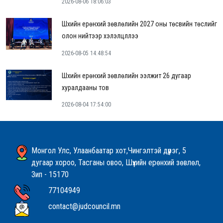
2026-08-06 18:06:03
Шүүхийн ерөнхий зөвлөлийн 2027 оны төсвийн төслийг
олон нийтээр хэлэлцүүллээ
2026-08-05 14:48:54
Шүүхийн ерөнхий зөвлөлийн ээлжит 26 дугаар
хуралдааны тов
2026-08-04 17:54:00
Монгол Улс, Улаанбаатар хот,Чингэлтэй дүүрэг, 5
дугаар хороо, Тасганы овоо, Шүүхийн ерөнхий зөвлөл,
Зип - 15170
77104949
contact@judcouncil.mn