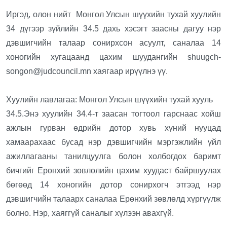
Иргэд, олон нийт Монгол Улсын шүүхийн тухай хуулийн
34 дүгээр зүйлийн 34.5 дахь хэсэгт заасны дагуу нэр
дэвшигчийн талаар сонирхсон асуулт, саналаа 14
хоногийн хугацаанд цахим шуудангийн
shuugch-
songon@judcouncil.mn
хаягаар ирүүлнэ үү.
Хуулийн лавлагаа: Монгол Улсын шүүхийн тухай хууль
34.5.Энэ хуулийн 34.4-т заасан тогтоол гарснаас хойш
ажлын гурван өдрийн дотор хувь хүний нууцад
хамаарахаас бусад нэр дэвшигчийн мэргэжлийн үйл
ажиллагааны танилцуулга болон холбогдох баримт
бичгийг Ерөнхий зөвлөлийн цахим хуудаст байршуулах
бөгөөд 14 хоногийн дотор сонирхогч этгээд нэр
дэвшигчийн талаарх саналаа Ерөнхий зөвлөлд хүргүүлж
болно. Нэр, хаяггүй саналыг хүлээн авахгүй.