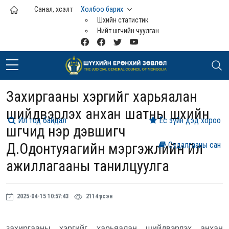
Үндсэн агуулга руу шилжих
Санал, хүсэлт
Холбоо барих
Шүүхийн статистик
Нийт шүүгчийн чуулган
Захиргааны хэргийг харьяалан
шийдвэрлэх анхан шатны шүүхийн
Ил тод байдал
Ёс зүйн дэд хороо
шүүгчид нэр дэвшигч
Д.Одонтуяагийн мэргэжлийн үйл
Судалгааны сан
ажиллагааны танилцуулга
2025-04-15 10:57:43
2114 үзсэн
ахиргааны хэргийг харьяалан шийдвэрлэх анхан