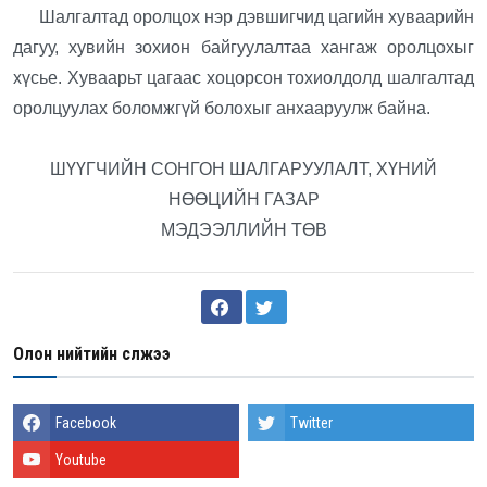
Шалгалтад оролцох нэр дэвшигчид цагийн хуваарийн
дагуу, хувийн зохион байгуулалтаа хангаж оролцохыг
хүсье. Хуваарьт цагаас хоцорсон тохиолдолд шалгалтад
оролцуулах боломжгүй болохыг анхааруулж байна.
ШҮҮГЧИЙН СОНГОН ШАЛГАРУУЛАЛТ, ХҮНИЙ
НӨӨЦИЙН ГАЗАР
МЭДЭЭЛЛИЙН ТӨВ
Олон нийтийн сүлжээ
Facebook
Twitter
Youtube