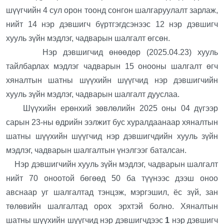
шүүгчийн 4 сул орон тоонд сонгон шалгаруулалт зарлаж,
нийт 14 нэр дэвшигч бүртгэгдсэнээс 12 нэр дэвшигч
хууль зүйн мэдлэг, чадварын шалгалт өгсөн.
Нэр дэвшигчид өнөөдөр (2025.04.23) хууль
тайлбарлах мэдлэг чадварын 15 онооны шалгалт өгч
хяналтын шатны шүүхийн шүүгчид нэр дэвшигчийн
хууль зүйн мэдлэг, чадварын шалгалт дууслаа.
Шүүхийн ерөнхий зөвлөлийн 2025 оны 04 дүгээр
сарын 23-ны өдрийн ээлжит бус хуралдаанаар хяналтын
шатны шүүхийн шүүгчид нэр дэвшигчдийн хууль зүйн
мэдлэг, чадварын шалгалтын үнэлгээг баталсан.
Нэр дэвшигчийн хууль зүйн мэдлэг, чадварын шалгалт
нийт 70 оноотой бөгөөд 50 ба түүнээс дээш оноо
авснаар уг шалгалтад тэнцэж, мэргэшил, ёс зүй, зан
төлөвийн шалгалтад орох эрхтэй болно. Хяналтын
шатны шүүхийн шүүгчид нэр дэвшигчдээс
1
нэр дэвшигч