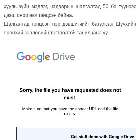
хууль зүйн мэдлэг, чадварын шалгалтад 50 ба түүнээс
дээш оноо авч тэнцсэн байна.
Шалгалтад тэнцсэн нэр дэвшигчийг баталсан Шүүхийн
ерөнхий зөвлөлийн тогтоолтой танилцана уу.