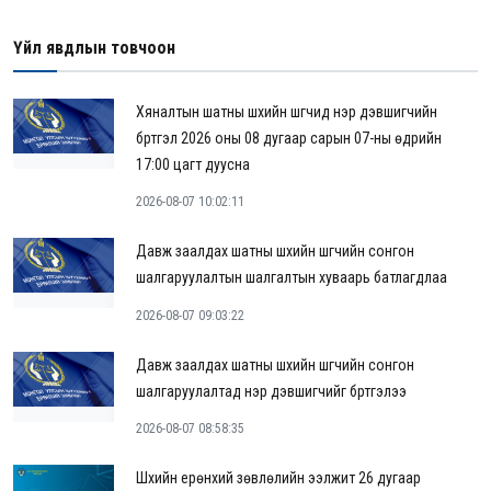
Үйл явдлын товчоон
Хяналтын шатны шүүхийн шүүгчид нэр дэвшигчийн
бүртгэл 2026 оны 08 дугаар сарын 07-ны өдрийн
17:00 цагт дуусна
2026-08-07 10:02:11
Давж заалдах шатны шүүхийн шүүгчийн сонгон
шалгаруулалтын шалгалтын хуваарь батлагдлаа
2026-08-07 09:03:22
Давж заалдах шатны шүүхийн шүүгчийн сонгон
шалгаруулалтад нэр дэвшигчийг бүртгэлээ
2026-08-07 08:58:35
Шүүхийн ерөнхий зөвлөлийн ээлжит 26 дугаар