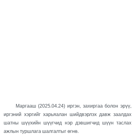
Маргааш (2025.04.24) иргэн, захиргаа болон эрүү,
иргэний хэргийг харьяалан шийдвэрлэх давж заалдах
шатны шүүхийн шүүгчид нэр дэвшигчид шүүн таслах
ажлын туршлага шалгалтыг өгнө.