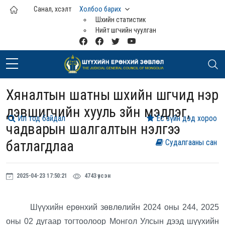
Үндсэн агуулга руу шилжих
Санал, хүсэлт
Холбоо барих
Шүүхийн статистик
Нийт шүүгчийн чуулган
Хяналтын шатны шүүхийн шүүгчид нэр
дэвшигчийн хууль зүйн мэдлэг,
Ил тод байдал
Ёс зүйн дэд хороо
чадварын шалгалтын үнэлгээ
батлагдлаа
Судалгааны сан
2025-04-23 17:50:21
4743 үзсэн
Шүүхийн ерөнхий зөвлөлийн
2024 оны 244, 2025
оны 02 дугаар тогтоолоор Монгол Улсын дээд шүүхийн