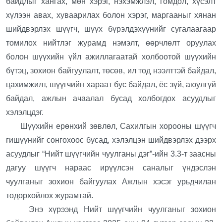
байдлыг хангах, мөн хэрэг, нэхэмжлэл, гомдол, хүсэлт
хүлээн авах, хуваарилах болон хэрэг, маргааныг хянан
шийдвэрлэх шүүгч, шүүх бүрэлдэхүүнийг сугалаагаар
томилох нийтлэг журамд нэмэлт, өөрчлөлт оруулах
болон шүүхийн үйл ажиллагаатай холбоотой шүүхийн
бүтэц, зохион байгуулалт, төсөв, ил тод нээлттэй байдал,
цахимжилт, шүүгчийн хараат бус байдал, ёс зүй, аюулгүй
байдал, ажлын ачаалал бусад холбогдох асуудлыг
хэлэлцдэг.
Шүүхийн ерөнхий зөвлөл, Сахилгын хорооны шүүгч
гишүүнийг сонгохоос бусад, хэлэлцэн шийдвэрлэх дээрх
асуудлыг “Нийт шүүгчийн чуулганы дэг”-ийн 3.3-т заасны
дагуу шүүгч нараас ирүүлсэн саналыг үндэслэн
чуулганыг зохион байгуулах Ажлын хэсэг урьдчилан
тодорхойлох журамтай.
Энэ хүрээнд Нийт шүүгчийн чуулганыг зохион