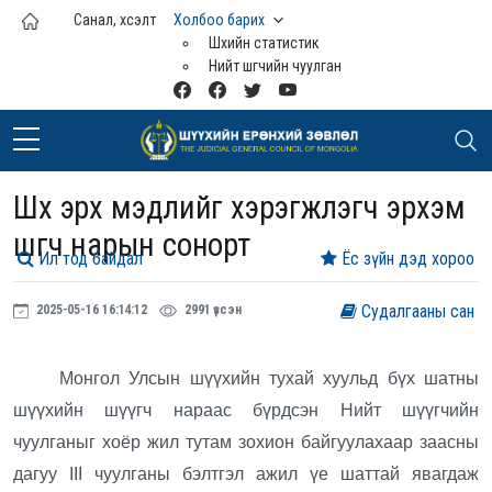
Үндсэн агуулга руу шилжих
Санал, хүсэлт
Холбоо барих
Шүүхийн статистик
Нийт шүүгчийн чуулган
Шүүх эрх мэдлийг хэрэгжүүлэгч эрхэм
шүүгч нарын сонорт
Ил тод байдал
Ёс зүйн дэд хороо
Судалгааны сан
2025-05-16 16:14:12
2991 үзсэн
Монгол Улсын шүүхийн тухай хуульд бүх шатны
шүүхийн шүүгч нараас бүрдсэн Нийт шүүгчийн
чуулганыг
хоёр жил тутам зохион байгуулахаар заасны
дагуу
III чуулганы бэлтгэл ажил үе шаттай явагдаж