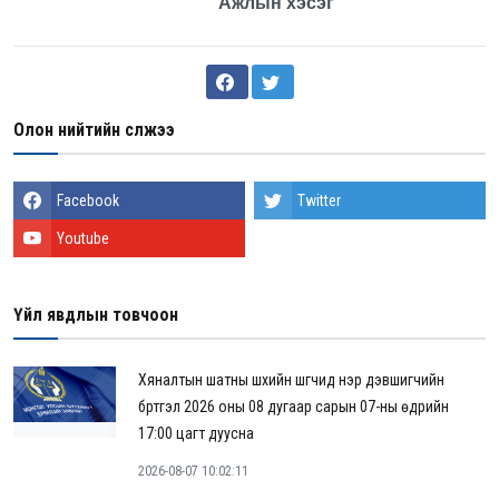
Ажлын хэсэг
Олон нийтийн сүлжээ
Facebook
Twitter
Youtube
Үйл явдлын товчоон
Хяналтын шатны шүүхийн шүүгчид нэр дэвшигчийн
бүртгэл 2026 оны 08 дугаар сарын 07-ны өдрийн
17:00 цагт дуусна
2026-08-07 10:02:11