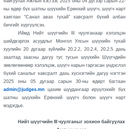
байгуулах Ажлын хэсгээс 2025 оны 04 дүгээр сарын 22-
ны өдөр бүх шатны шүүхийн Ерөнхий шүүгч, шүүгч нарт
хаяглан “Санал авах тухай” хавсралт бүхий албан
бичгийг хүргүүлсэн.
Иймд Нийт шүүгчийн III чуулганаар хэлэлцэн
шийдвэрлэх асуудлыг Монгол Улсын шүүхийн тухай
хуулийн 20 дугаар зүйлийн 20.2.2, 20.2.4, 20.2.5 дахь
заалтад заасны дагуу тус тусын шүүхийн Шүүгчдийн
зөвлөгөөнөөр хэлэлцэж, шүүгч нарын гаргасан үндэслэл
бүхий саналыг хавсралт дахь хүснэгтийн дагуу нэгтгэн
2025 оны 05 дугаар сарын 30-ны өдөрт багтаан
admin@judges.mn
цахим шуудангаар ирүүлэхийг бүх
шатны шүүхийн Ерөнхий шүүгч болон шүүгч нарт
мэдэгдье.
Нийт шүүгчийн III чуулганыг зохион байгуулах