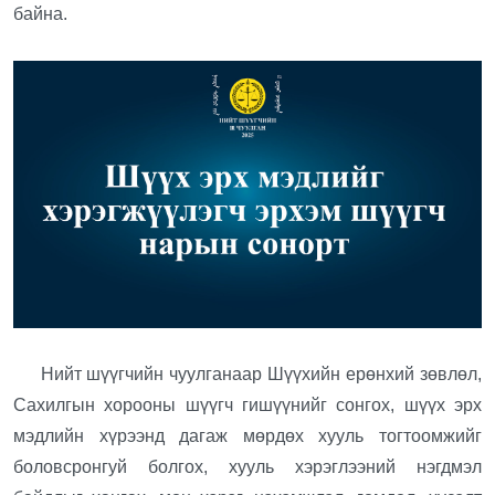
байна.
Нийт шүүгчийн чуулганаар Шүүхийн ерөнхий зөвлөл,
Сахилгын хорооны шүүгч гишүүнийг сонгох, шүүх эрх
мэдлийн хүрээнд дагаж мөрдөх хууль тогтоомжийг
боловсронгуй болгох, хууль хэрэглээний нэгдмэл