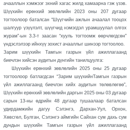
ачааллын хэмжээг эхний хагас жилд хамаарна гэж үзэв.
Шүүхийн ерөнхий зөвлөлийн 2023 оны 207 дугаар
тогтоолоор баталсан “Шүүгчийн ажлын ачаалал тооцох
шалгуур үзүүлэлт, шүүгчид нэмэгдэл урамшуулал олгох
журам”-ын 3.3-т заасан “хууль тогтоомж өөрчлөгдсөн”
үндэслэлээр ийнхүү зохист ачааллыг шинээр тогтоолоо.
Зарим шүүхийн Тамгын газрын үйл ажиллагаанд
биечлэн хийсэн аудитын дүнгийн танилцуулга:
Шүүхийн ерөнхий зөвлөлийн 2025 оны 25 дугаар
тогтоолоор батлагдсан “Зарим шүүхийнТамгын газрын
үйл ажиллагаанд биечлэн хийх аудитын төлөвлөгөө”,
Шүүхийн ерөнхий зөвлөлийн даргын 2025 оны 03 дугаар
сарын 13-ны өдрийн 48 дугаар тушаалаар баталсан
удирдамжийн дагуу Сэлэнгэ, Дархан-Уул, Орхон,
Хөвсгөл, Булган, Сэлэнгэ аймгийн Сайхан сум дахь сум
дундын шүүхийн Тамгын газрын үйл ажиллагаанд