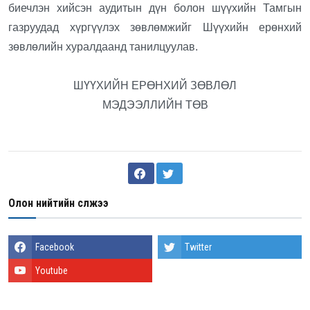
биечлэн хийсэн аудитын дүн болон шүүхийн Тамгын
газруудад хүргүүлэх зөвлөмжийг Шүүхийн ерөнхий
зөвлөлийн хуралдаанд танилцуулав.
ШҮҮХИЙН ЕРӨНХИЙ ЗӨВЛӨЛ
МЭДЭЭЛЛИЙН ТӨВ
Олон нийтийн сүлжээ
Facebook
Twitter
Youtube