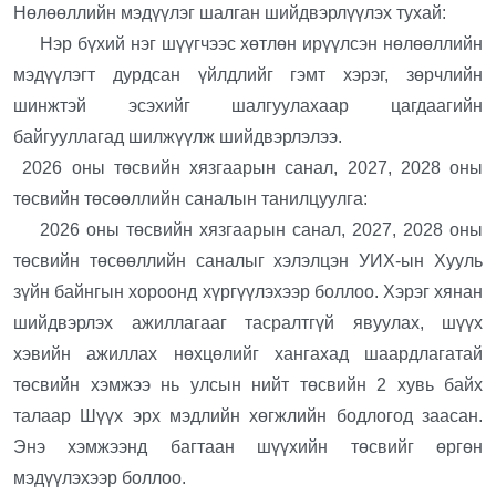
Нөлөөллийн мэдүүлэг шалган шийдвэрлүүлэх тухай:
Нэр бүхий нэг шүүгчээс хөтлөн ирүүлсэн нөлөөллийн
мэдүүлэгт дурдсан үйлдлийг гэмт хэрэг, зөрчлийн
шинжтэй эсэхийг шалгуулахаар цагдаагийн
байгууллагад шилжүүлж шийдвэрлэлээ.
2026 оны төсвийн хязгаарын санал, 2027, 2028 оны
төсвийн төсөөллийн саналын танилцуулга:
2026 оны төсвийн хязгаарын санал, 2027, 2028 оны
төсвийн төсөөллийн саналыг хэлэлцэн УИХ-ын Хууль
зүйн байнгын хороонд хүргүүлэхээр боллоо. Хэрэг хянан
шийдвэрлэх ажиллагааг тасралтгүй явуулах, шүүх
хэвийн ажиллах нөхцөлийг хангахад шаардлагатай
төсвийн хэмжээ нь улсын нийт төсвийн 2 хувь байх
талаар Шүүх эрх мэдлийн хөгжлийн бодлогод заасан.
Энэ хэмжээнд багтаан шүүхийн төсвийг өргөн
мэдүүлэхээр боллоо.