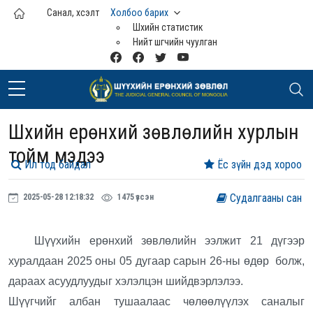
Үндсэн агуулга руу шилжих
Санал, хүсэлт
Холбоо барих
Шүүхийн статистик
Нийт шүүгчийн чуулган
Шүүхийн ерөнхий зөвлөлийн хурлын
тойм мэдээ
Ил тод байдал
Ёс зүйн дэд хороо
Судалгааны сан
2025-05-28 12:18:32
1475 үзсэн
Шүүхийн ерөнхий зөвлөлийн ээлжит 21 дүгээр
хуралдаан 2025 оны 05 дугаар сарын 26-ны өдөр болж,
дараах асуудлуудыг хэлэлцэн шийдвэрлэлээ.
Шүүгчийг албан тушаалаас чөлөөлүүлэх саналыг