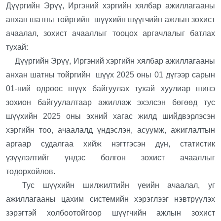
Дүүргийн Эрүү, Иргэний хэргийн хялбар ажиллагааны
анхан шатны тойргийн шүүхийн шүүгчийн ажлын зохист
ачаалал, зохист ачааллыг тооцох аргачлалыг батлах
тухай:
Дүүргийн Эрүү, Иргэний хэргийн хялбар ажиллагааны
анхан шатны тойргийн шүүх 2025 оны 01 дүгээр сарын
01-ний өдрөөс шүүх байгуулах тухай хуулиар шинэ
зохион байгуулалтаар ажиллаж эхэлсэн бөгөөд тус
шүүхийн 2025 оны эхний хагас жилд шийдвэрлэсэн
хэргийн тоо, ачаалалд үндэслэн, асуумж, ажиглалтын
аргаар судалгаа хийж нэгтгэсэн дүн, статистик
үзүүлэлтийг үндэс болгон зохист ачааллыг
тодорхойлов.
Тус шүүхийн шилжилтийн үеийн ачаалал, уг
ажиллагааны цахим системийн хэрэглээг нэвтрүүлэх
зэрэгтэй холбоотойгоор шүүгчийн ажлын зохист