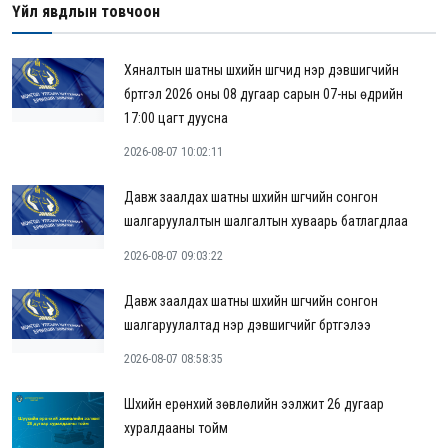
Үйл явдлын товчоон
Хяналтын шатны шүүхийн шүүгчид нэр дэвшигчийн
бүртгэл 2026 оны 08 дугаар сарын 07-ны өдрийн
17:00 цагт дуусна
2026-08-07 10:02:11
Давж заалдах шатны шүүхийн шүүгчийн сонгон
шалгаруулалтын шалгалтын хуваарь батлагдлаа
2026-08-07 09:03:22
Давж заалдах шатны шүүхийн шүүгчийн сонгон
шалгаруулалтад нэр дэвшигчийг бүртгэлээ
2026-08-07 08:58:35
Шүүхийн ерөнхий зөвлөлийн ээлжит 26 дугаар
хуралдааны тойм