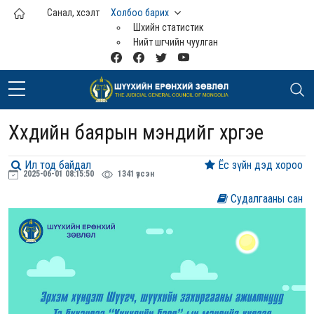
Үндсэн агуулга руу шилжих
Санал, хүсэлт
Холбоо барих
Шүүхийн статистик
Нийт шүүгчийн чуулган
Хүүхдийн баярын мэндийг хүргэе
Ил тод байдал
Ёс зүйн дэд хороо
2025-06-01 08:15:50
1341 үзсэн
Судалгааны сан