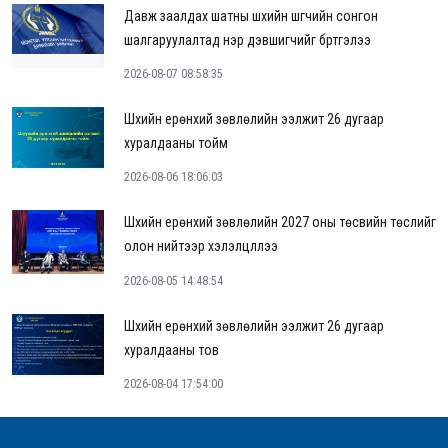
Давж заалдах шатны шүүхийн шүүгчийн сонгон
шалгаруулалтад нэр дэвшигчийг бүртгэлээ
2026-08-07 08:58:35
Шүүхийн ерөнхий зөвлөлийн ээлжит 26 дугаар
хуралдааны тойм
2026-08-06 18:06:03
Шүүхийн ерөнхий зөвлөлийн 2027 оны төсвийн төслийг
олон нийтээр хэлэлцүүллээ
2026-08-05 14:48:54
Шүүхийн ерөнхий зөвлөлийн ээлжит 26 дугаар
хуралдааны тов
2026-08-04 17:54:00