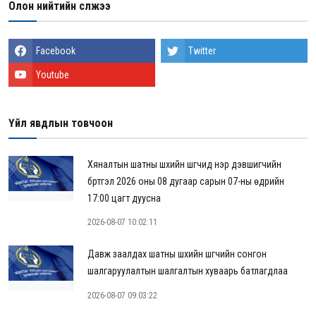
Олон нийтийн сүлжээ
Facebook
Twitter
Youtube
Үйл явдлын товчоон
Хяналтын шатны шүүхийн шүүгчид нэр дэвшигчийн
бүртгэл 2026 оны 08 дугаар сарын 07-ны өдрийн
17:00 цагт дуусна
2026-08-07 10:02:11
Давж заалдах шатны шүүхийн шүүгчийн сонгон
шалгаруулалтын шалгалтын хуваарь батлагдлаа
2026-08-07 09:03:22