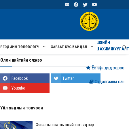
ШҮҮХИЙН
ИРГЭДИЙН ТӨЛӨӨЛӨГЧ
ХАРААТ БУС БАЙДАЛ
ЦАХИМЖУУЛАЛ
Олон нийтийн сүлжээ
Ёс зүйн дэд хороо
Facebook
Twitter
Судалгааны сан
Youtube
Үйл явдлын товчоон
Хяналтын шатны шүүхийн шүүгчид нэр