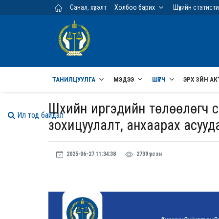
Үндсэн агуулга руу шилжих
Санал, хүсэлт
Холбоо барих
Шүүхийн статист
ТАНИЛЦУУЛГА
МЭДЭЭ
ШҮҮГЧ
ЭРХ ЗҮЙН АК
Шүүхийн иргэдийн төлөөлөгч са
Ил тод байдал
зохицуулалт, анхаарах асууд
2025-06-27 11:34:38
2739 үзсэн