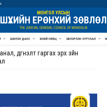
ик
МОНГОЛ УЛСЫН
ШҮҮХИЙН ЕРӨНХИЙ ЗӨВЛӨЛ
THE JUDICIAL GENERAL COUNCIL OF MONGOLIA
Т
ШИЛЭН ДАНС
ХҮНИЙ НӨӨЦ
ЭВЛЭРҮҮЛЭН ЗУУЧЛАЛ
нал, дүгнэлт гаргах эрх зүйн
ал