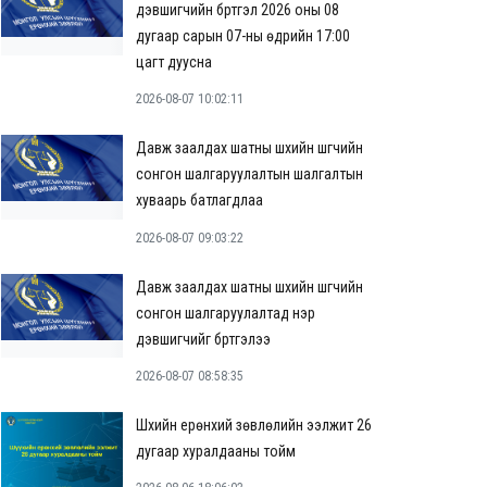
дэвшигчийн бүртгэл 2026 оны 08
дугаар сарын 07-ны өдрийн 17:00
цагт дуусна
2026-08-07 10:02:11
Давж заалдах шатны шүүхийн шүүгчийн
сонгон шалгаруулалтын шалгалтын
хуваарь батлагдлаа
2026-08-07 09:03:22
Давж заалдах шатны шүүхийн шүүгчийн
сонгон шалгаруулалтад нэр
дэвшигчийг бүртгэлээ
2026-08-07 08:58:35
Шүүхийн ерөнхий зөвлөлийн ээлжит 26
дугаар хуралдааны тойм