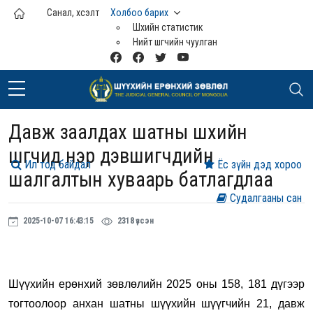
Үндсэн агуулга руу шилжих
Санал, хүсэлт
Холбоо барих
Шүүхийн статистик
Нийт шүүгчийн чуулган
Давж заалдах шатны шүүхийн
шүүгчид нэр дэвшигчдийн
Ил тод байдал
Ёс зүйн дэд хороо
шалгалтын хуваарь батлагдлаа
Судалгааны сан
2025-10-07 16:43:15
2318 үзсэн
Шүүхийн ерөнхий зөвлөлийн 2025 оны 158, 181 дүгээр
тогтоолоор анхан шатны шүүхийн шүүгчийн 21, давж