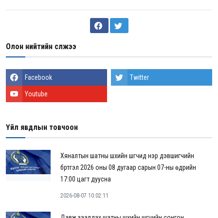
Олон нийтийн сүлжээ
Facebook
Twitter
Youtube
Үйл явдлын товчоон
Хяналтын шатны шүүхийн шүүгчид нэр дэвшигчийн
бүртгэл 2026 оны 08 дугаар сарын 07-ны өдрийн
17:00 цагт дуусна
2026-08-07 10:02:11
Давж заалдах шатны шүүхийн шүүгчийн сонгон