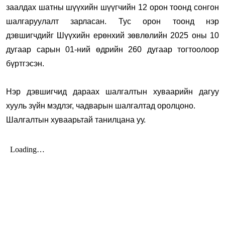
заалдах шатны шүүхийн шүүгчийн 12 орон тоонд сонгон
шалгаруулалт зарласан. Тус орон тоонд нэр
дэвшигчдийг Шүүхийн ерөнхий зөвлөлийн 2025 оны 10
дугаар сарын 01-ний өдрийн 260 дугаар тогтоолоор
бүртгэсэн.
Нэр дэвшигчид дараах шалгалтын хуваарийн дагуу
хууль зүйн мэдлэг, чадварын шалгалтад оролцоно.
Шалгалтын хуваарьтай танилцана уу.