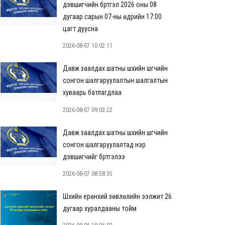
дэвшигчийн бүртгэл 2026 оны 08
дугаар сарын 07-ны өдрийн 17:00
цагт дуусна
2026-08-07 10:02:11
Давж заалдах шатны шүүхийн шүүгчийн
сонгон шалгаруулалтын шалгалтын
хуваарь батлагдлаа
2026-08-07 09:03:22
Давж заалдах шатны шүүхийн шүүгчийн
сонгон шалгаруулалтад нэр
дэвшигчийг бүртгэлээ
2026-08-07 08:58:35
Шүүхийн ерөнхий зөвлөлийн ээлжит 26
дугаар хуралдааны тойм