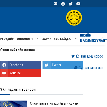
ШҮҮХИЙН
ИРГЭДИЙН ТӨЛӨӨЛӨГЧ
ХАРААТ БУС БАЙДАЛ
ЦАХИМЖУУЛАЛ
Олон нийтийн сүлжээ
Ёс зүйн дэд хороо
Facebook
Twitter
Судалгааны сан
Youtube
Үйл явдлын товчоон
Хяналтын шатны шүүхийн шүүгчид нэр