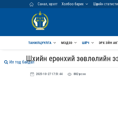
Үндсэн агуулга руу шилжих
Санал, хүсэлт
Холбоо барих
Шүүхийн статист
ТАНИЛЦУУЛГА
МЭДЭЭ
ШҮҮГЧ
ЭРХ ЗҮЙН АК
Шүүхийн ерөнхий зөвлөлийн 
Ил тод байдал
2025-10-27 17:51:44
882 үзсэн