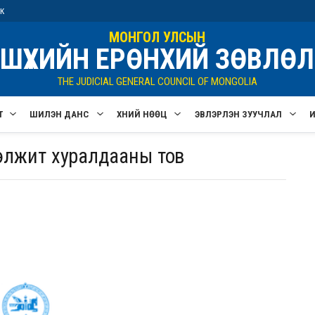
ик
МОНГОЛ УЛСЫН
ШҮҮХИЙН ЕРӨНХИЙ ЗӨВЛӨЛ
THE JUDICIAL GENERAL COUNCIL OF MONGOLIA
Т
ШИЛЭН ДАНС
ХҮНИЙ НӨӨЦ
ЭВЛЭРҮҮЛЭН ЗУУЧЛАЛ
ээлжит хуралдааны тов