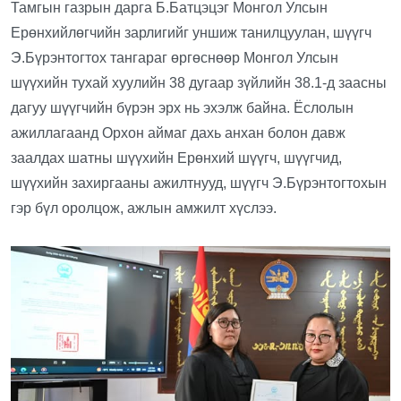
Тамгын газрын дарга Б.Батцэцэг Монгол Улсын
Ерөнхийлөгчийн зарлигийг уншиж танилцуулан, шүүгч
Э.Бүрэнтогтох тангараг өргөснөөр Монгол Улсын
шүүхийн тухай хуулийн 38 дугаар зүйлийн 38.1-д заасны
дагуу шүүгчийн бүрэн эрх нь эхэлж байна. Ёслолын
ажиллагаанд Орхон аймаг дахь анхан болон давж
заалдах шатны шүүхийн Ерөнхий шүүгч, шүүгчид,
шүүхийн захиргааны ажилтнууд, шүүгч Э.Бүрэнтогтохын
гэр бүл оролцож, ажлын амжилт хүслээ.