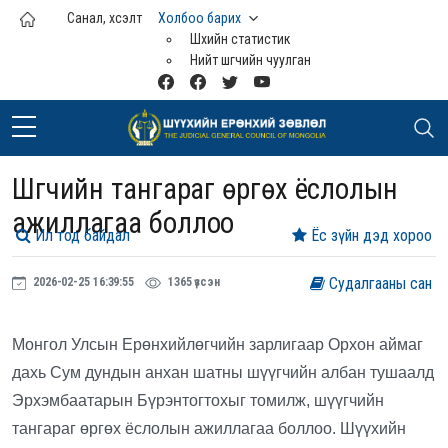
Үндсэн агуулга руу шилжих
Санал, хүсэлт
Холбоо барих
Шүүхийн статистик
Нийт шүүгчийн чуулган
Шүүгчийн тангараг өргөх ёслолын
ажиллагаа боллоо
Ил тод байдал
Ёс зүйн дэд хороо
Судалгааны сан
2026-02-25 16:39:55
1365 үзсэн
Монгол Улсын Ерөнхийлөгчийн зарлигаар Орхон аймаг
дахь Сум дундын анхан шатны шүүгчийн албан тушаалд
Эрхэмбаатарын Бүрэнтогтохыг томилж, шүүгчийн
тангараг өргөх ёслолын ажиллагаа боллоо. Шүүхийн