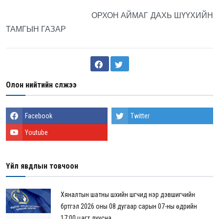
ОРХОН АЙМАГ ДАХЬ ШҮҮХИЙН
ТАМГЫН ГАЗАР
Олон нийтийн сүлжээ
Facebook
Twitter
Youtube
Үйл явдлын товчоон
Хяналтын шатны шүүхийн шүүгчид нэр дэвшигчийн
бүртгэл 2026 оны 08 дугаар сарын 07-ны өдрийн
17:00 цагт дуусна