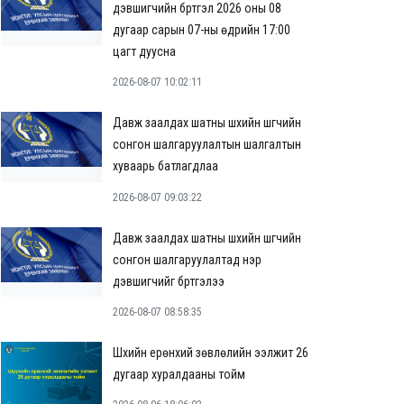
дэвшигчийн бүртгэл 2026 оны 08
дугаар сарын 07-ны өдрийн 17:00
цагт дуусна
2026-08-07 10:02:11
Давж заалдах шатны шүүхийн шүүгчийн
сонгон шалгаруулалтын шалгалтын
хуваарь батлагдлаа
2026-08-07 09:03:22
Давж заалдах шатны шүүхийн шүүгчийн
сонгон шалгаруулалтад нэр
дэвшигчийг бүртгэлээ
2026-08-07 08:58:35
Шүүхийн ерөнхий зөвлөлийн ээлжит 26
дугаар хуралдааны тойм