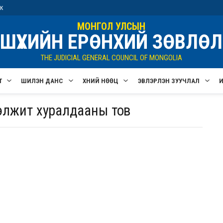
ик
МОНГОЛ УЛСЫН
ШҮҮХИЙН ЕРӨНХИЙ ЗӨВЛӨЛ
THE JUDICIAL GENERAL COUNCIL OF MONGOLIA
Т
ШИЛЭН ДАНС
ХҮНИЙ НӨӨЦ
ЭВЛЭРҮҮЛЭН ЗУУЧЛАЛ
ээлжит хуралдааны тов