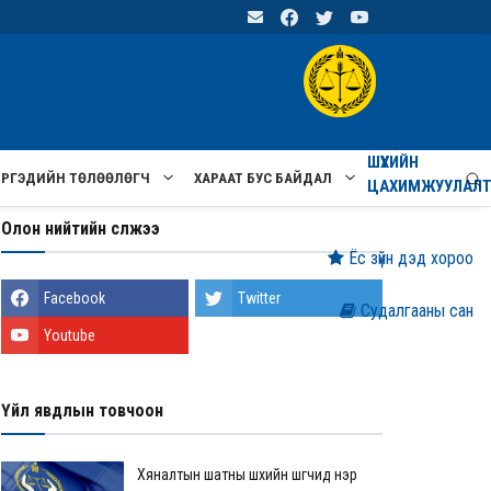
ШҮҮХИЙН
ИРГЭДИЙН ТӨЛӨӨЛӨГЧ
ХАРААТ БУС БАЙДАЛ
ЦАХИМЖУУЛАЛ
Олон нийтийн сүлжээ
Ёс зүйн дэд хороо
Facebook
Twitter
Судалгааны сан
Youtube
Үйл явдлын товчоон
Хяналтын шатны шүүхийн шүүгчид нэр