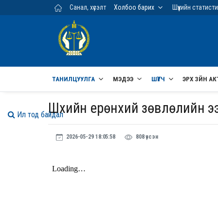
Үндсэн агуулга руу шилжих
Санал, хүсэлт
Холбоо барих
Шүүхийн статист
ТАНИЛЦУУЛГА
МЭДЭЭ
ШҮҮГЧ
ЭРХ ЗҮЙН АК
Шүүхийн ерөнхий зөвлөлийн 
Ил тод байдал
2026-05-29 18:05:58
808 үзсэн