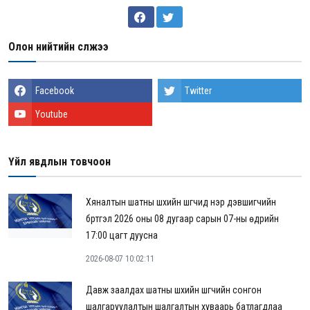
Олон нийтийн сүлжээ
Facebook
Twitter
Youtube
Үйл явдлын товчоон
Хяналтын шатны шүүхийн шүүгчид нэр дэвшигчийн
бүртгэл 2026 оны 08 дугаар сарын 07-ны өдрийн
17:00 цагт дуусна
2026-08-07 10:02:11
Давж заалдах шатны шүүхийн шүүгчийн сонгон
шалгаруулалтын шалгалтын хуваарь батлагдлаа