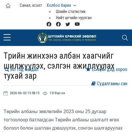
Үндсэн агуулга руу шилжих
Санал, хүсэлт
Холбоо барих
Шүүхийн статистик
Нийт шүүгчийн чуулган
Төрийн жинхэнэ албан хаагчийг
шилжүүлэх, сэлгэн ажиллуулах
Ил тод байдал
Ёс зүйн дэд хороо
тухай зар
Судалгааны сан
2026-06-02 15:58:15
1318 үзсэн
Төрийн албаны зөвлөлийн 2023 оны 25 дугаар
тогтоолоор батлагдсан Төрийн албаны шалгалт өгөх
болзол болон шатлан дэвшүүлэх, сонгон шалгаруулах