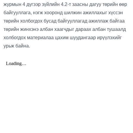
журмын 4 дүгээр зүйлийн 4.2-т заасны дагуу
төрийн өөр
байгууллага, нэгж хооронд шилжин ажиллахыг хүссэн
төрийн холбогдох бусад байгууллагад ажиллаж байгаа
төрийн жинхэнэ албан хаагчдыг дараах албан тушаалд
холбогдох материалаа цахим шуудангаар ирүүлэхийг
урьж байна.