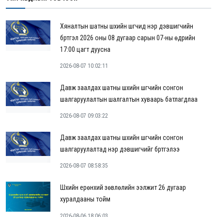
Хяналтын шатны шүүхийн шүүгчид нэр дэвшигчийн
бүртгэл 2026 оны 08 дугаар сарын 07-ны өдрийн
17:00 цагт дуусна
2026-08-07 10:02:11
Давж заалдах шатны шүүхийн шүүгчийн сонгон
шалгаруулалтын шалгалтын хуваарь батлагдлаа
2026-08-07 09:03:22
Давж заалдах шатны шүүхийн шүүгчийн сонгон
шалгаруулалтад нэр дэвшигчийг бүртгэлээ
2026-08-07 08:58:35
Шүүхийн ерөнхий зөвлөлийн ээлжит 26 дугаар
хуралдааны тойм
2026-08-06 18:06:03