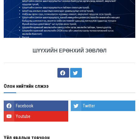
ШҮҮХИЙН ЕРӨНХИЙ ЗӨВЛӨЛ
Олон нийтийн сүлжээ
Facebook
Twitter
Youtube
Үйл явдлын товчоон