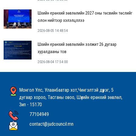
Шүүхийн ерөнхий зөвлөлийн 2027 оны төсвийн төслийг
олон нийтээр хэлэлцүүллээ
2026-08-05 14:48:54
Шүүхийн ерөнхий зөвлөлийн ээлжит 26 дугаар
хуралдааны тов
2026-08-04 17:54:00
Монгол Улс, Улаанбаатар хот,Чингэлтэй дүүрэг, 5
дугаар хороо, Тасганы овоо, Шүүхийн ерөнхий зөвлөл,
Зип - 15170
77104949
contact@judcouncil.mn