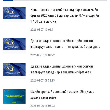
Хяналтын шатны шүүхийн шүүгчид нэр дэвшигчийн
бүртгэл 2026 оны 08 дугаар сарын 07-ны өдрийн
17:00 цагт дуусна
2026-08-07 10:02:11
Давж заалдах шатны шүүхийн шүүгчийн сонгон
шалгаруулалтын шалгалтын хуваарь батлагдлаа
2026-08-07 09:03:22
Давж заалдах шатны шүүхийн шүүгчийн сонгон
шалгаруулалтад нэр дэвшигчийг бүртгэлээ
2026-08-07 08:58:35
Шүүхийн ерөнхий зөвлөлийн ээлжит 26 дугаар
хуралдааны тойм
2026-08-06 18:06:03