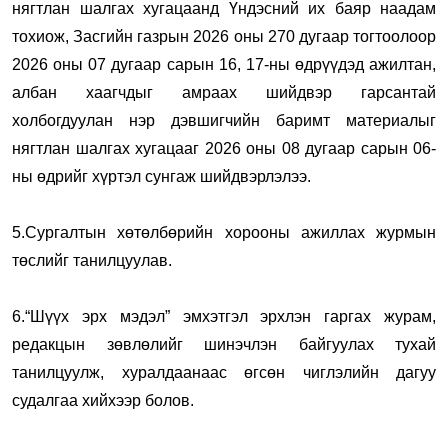
нягтлан шалгах хугацаанд Үндэсний их баяр наадам
тохиож, Засгийн газрын 2026 оны 270 дугаар тогтоолоор
2026 оны 07 дугаар сарын 16, 17-ны өдрүүдэд ажилтан,
албан хаагчдыг амраах шийдвэр гарсантай
холбогдуулан нэр дэвшигчийн баримт материалыг
нягтлан шалгах хугацааг 2026 оны 08 дугаар сарын 06-
ны өдрийг хүртэл сунгаж шийдвэрлэлээ.
5.Сургалтын хөтөлбөрийн хорооны ажиллах журмын
төслийг танилцуулав.
6.“Шүүх эрх мэдэл” эмхэтгэл эрхлэн гаргах журам,
редакцын зөвлөлийг шинэчлэн байгуулах тухай
танилцуулж, хуралдаанаас өгсөн чиглэлийн дагуу
судалгаа хийхээр болов.