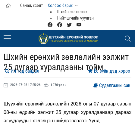
Үндсэн агуулга руу шилжих
Санал, хүсэлт
Холбоо барих
Шүүхийн статистик
Нийт шүүгчийн чуулган
Шүүхийн ерөнхий зөвлөлийн ээлжит
25 дугаар хуралдааны тойм
Ил тод байдал
Ёс зүйн дэд хороо
Судалгааны сан
2026-07-08 17:35:26
1070 үзсэн
Шүүхийн ерөнхий зөвлөлийн 2026 оны 07 дугаар сарын
08-ны өдрийн ээлжит 25 дугаар хуралдаанаар дараах
асуудлуудыг хэлэлцэн шийдвэрлэлээ. Үүнд: