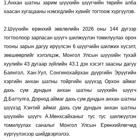
1.Анхан шатны зарим шүүхийн шүүгчийн төрийн алба
хаасан хугацааны нэмэгдлийн хувийг тогтоож хүргүүлэв.
2.Шүүхийн ерөнхий зөвлөлийн 2026 оны 144 дүгээр
тогтоолоор зарласан шүүгч шилжүүлэн томилуулах орон
тооны зарын дагуу ирүүлсэн 6 шүүгчийн шилжих хүсэлт,
зөвшөөрлийг хэлэлцэж, Монгол Улсын шүүхийн тухай
хуулийн 43 дугаар зүйлийн 43.1 дэх хэсэгт заасны дагуу
Баянгол, Хан-Уул, Сонгинохайрхан дүүргийн Эрүүгийн
хэргийн анхан шатны тойргийн шүүхэд Орхон аймаг
дахь сум дундын анхан шатны шүүхийн шүүгч
Д.Баттулга, Дорнод аймаг дахь сум дундын анхан шатны
шүүхэд Хэнтий аймаг дахь сум дундын анхан шатны
шүүхийн шүүгч А.Мөнхсайханыг тус тус шилжүүлэн
томилуулах саналыг Монгол Улсын Ерөнхийлөгчид
хүргүүлэхээр шийдвэрлэлээ.