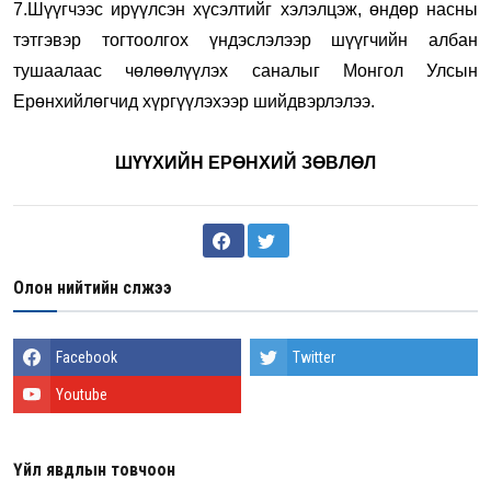
7.Шүүгчээс ирүүлсэн хүсэлтийг хэлэлцэж, өндөр насны
тэтгэвэр тогтоолгох үндэслэлээр шүүгчийн албан
тушаалаас чөлөөлүүлэх саналыг Монгол Улсын
Ерөнхийлөгчид хүргүүлэхээр шийдвэрлэлээ.
ШҮҮХИЙН ЕРӨНХИЙ ЗӨВЛӨЛ
Олон нийтийн сүлжээ
Facebook
Twitter
Youtube
Үйл явдлын товчоон