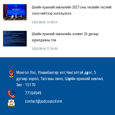
Шүүхийн ерөнхий зөвлөлийн 2027 оны төсвийн төслийг
олон нийтээр хэлэлцүүллээ
2026-08-05 14:48:54
Шүүхийн ерөнхий зөвлөлийн ээлжит 26 дугаар
хуралдааны тов
2026-08-04 17:54:00
Монгол Улс, Улаанбаатар хот,Чингэлтэй дүүрэг, 5
дугаар хороо, Тасганы овоо, Шүүхийн ерөнхий зөвлөл,
Зип - 15170
77104949
contact@judcouncil.mn