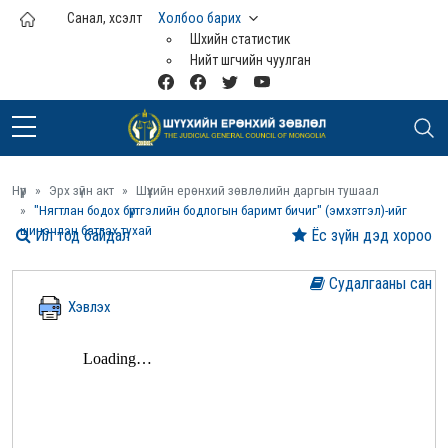
Үндсэн агуулга руу шилжих
Санал, хүсэлт
Холбоо барих
Шүүхийн статистик
Нийт шүүгчийн чуулган
Нүүр
Эрх зүйн акт
Шүүхийн ерөнхий зөвлөлийн даргын тушаал
"Нягтлан бодох бүртгэлийн бодлогын баримт бичиг" (эмхэтгэл)-ийг
шинэчлэн батлах тухай
Ил тод байдал
Ёс зүйн дэд хороо
Судалгааны сан
Хэвлэх