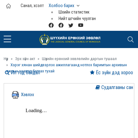
Үндсэн агуулга руу шилжих
Санал, хүсэлт
Холбоо барих
Шүүхийн статистик
Нийт шүүгчийн чуулган
Нүүр
Эрх зүйн акт
Шүүхийн ерөнхий зөвлөлийн даргын тушаал
Хэрэг хянан шийдвэрлэх ажиллагаанд нотлох баримтын архивын
ажлын заавар батлах тухай
Ил тод байдал
Ёс зүйн дэд хороо
Судалгааны сан
Хэвлэх