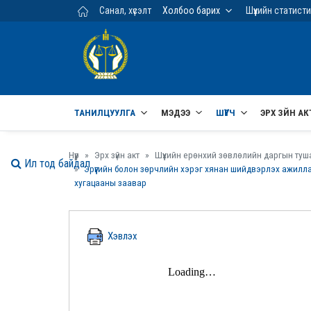
Үндсэн агуулга руу шилжих
Санал, хүсэлт
Холбоо барих
Шүүхийн статист
ТАНИЛЦУУЛГА
МЭДЭЭ
ШҮҮГЧ
ЭРХ ЗҮЙН АК
Нүүр
Эрх зүйн акт
Шүүхийн ерөнхий зөвлөлийн даргын туш
Ил тод байдал
Эрүүгийн болон зөрчлийн хэрэг хянан шийдвэрлэх ажилла
хугацааны заавар
Хэвлэх