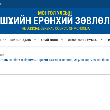
ик
МОНГОЛ УЛСЫН
ШҮҮХИЙН ЕРӨНХИЙ ЗӨВЛӨЛ
THE JUDICIAL GENERAL COUNCIL OF MONGOLIA
Т
ШИЛЭН ДАНС
ХҮНИЙ НӨӨЦ
ЭВЛЭРҮҮЛЭН ЗУУЧЛАЛ
аал
гаанд холбогдох баримтыг архивт хадгалах заавар, Эрүүгийн хэргийн төв бол