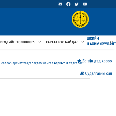
ШҮҮХИЙН
ИРГЭДИЙН ТӨЛӨӨЛӨГЧ
ХАРААТ БУС БАЙДАЛ
ЦАХИМЖУУЛАЛ
Ёс зүйн дэд хороо
он салбар архивт хадгалагдаж байгаа баримтыг хадгалах
Судалгааны сан