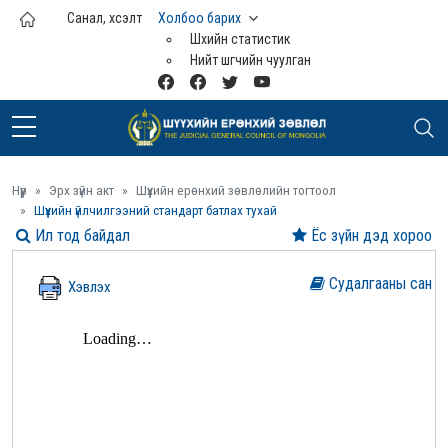
Үндсэн агуулга руу шилжих
Санал, хүсэлт
Холбоо барих
Шүүхийн статистик
Нийт шүүгчийн чуулган
Нүүр
Эрх зүйн акт
Шүүхийн ерөнхий зөвлөлийн тогтоол
Шүүхийн үйлчилгээний стандарт батлах тухай
Ил тод байдал
Ёс зүйн дэд хороо
Судалгааны сан
Хэвлэх