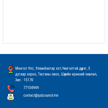
Монгол Улс, Улаанбаатар хот,Чингэлтэй дүүрэг, 5
дугаар хороо, Тасганы овоо, Шүүхийн ерөнхий зөвлөл,
Зип - 15170
77104949
contact@judcouncil.mn