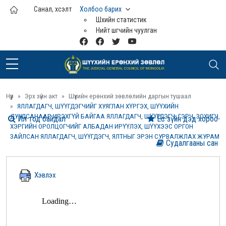
Үндсэн агуулга руу шилжих
Санал, хүсэлт
Холбоо барих
Шүүхийн статистик
Нийт шүүгчийн чуулган
Нүүр
Эрх зүйн акт
Шүүхийн ерөнхий зөвлөлийн даргын тушаал
ЯЛЛАГДАГЧ, ШҮҮГДЭГЧИЙГ ХУЯГЛАН ХҮРГЭХ, ШҮҮХИЙН
ДУУДСАНААР ИРЭХГҮЙ БАЙГАА ЯЛЛАГДАГЧ, ШҮҮГДЭГЧ, ГЭРЧ, ЗОХИГЧ,
Ил тод байдал
Ёс зүйн дэд хороо
ХЭРГИЙН ОРОЛЦОГЧИЙГ АЛБАДАН ИРҮҮЛЭХ, ШҮҮХЭЭС ОРГОН
ЗАЙЛСАН ЯЛЛАГДАГЧ, ШҮҮГДЭГЧ, ЯЛТНЫГ ЭРЭН СУРВАЛЖЛАХ ЖУРАМ
Судалгааны сан
Хэвлэх