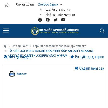
Үндсэн агуулга руу шилжих
Санал, хүсэлт
Холбоо барих
Шүүхийн статистик
Нийт шүүгчийн чуулган
Нүүр
Эрх зүйн акт
Төрийн албатай холбоотой эрх зүйн акт
ТӨРИЙН ЖИНХЭНЭ АЛБАН ХААГЧИЙГ ӨӨР АЛБАН ТУШААЛД
ШИЛЖҮҮЛЭХ, СЭЛГЭН АЖИЛЛУУЛАХ ЖУРАМ
Ил тод байдал
Ёс зүйн дэд хороо
Судалгааны сан
Хэвлэх