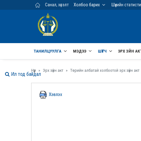
Үндсэн агуулга руу шилжих
Санал, хүсэлт
Холбоо барих
Шүүхийн статист
ТАНИЛЦУУЛГА
МЭДЭЭ
ШҮҮГЧ
ЭРХ ЗҮЙН АК
Нүүр
Эрх зүйн акт
Төрийн албатай холбоотой эрх зүйн акт
Ил тод байдал
Хэвлэх