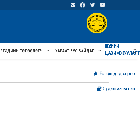
ШҮҮХИЙН
ИРГЭДИЙН ТӨЛӨӨЛӨГЧ
ХАРААТ БУС БАЙДАЛ
ЦАХИМЖУУЛАЛ
Ёс зүйн дэд хороо
Судалгааны сан