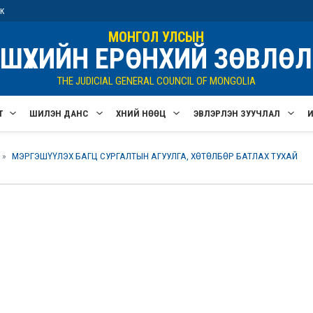
ик
МОНГОЛ УЛСЫН
ШҮҮХИЙН ЕРӨНХИЙ ЗӨВЛӨЛ
THE JUDICIAL GENERAL COUNCIL OF MONGOLIA
Т
ШИЛЭН ДАНС
ХҮНИЙ НӨӨЦ
ЭВЛЭРҮҮЛЭН ЗУУЧЛАЛ
МЭРГЭШҮҮЛЭХ БАГЦ СУРГАЛТЫН АГУУЛГА, ХӨТӨЛБӨР БАТЛАХ ТУХАЙ