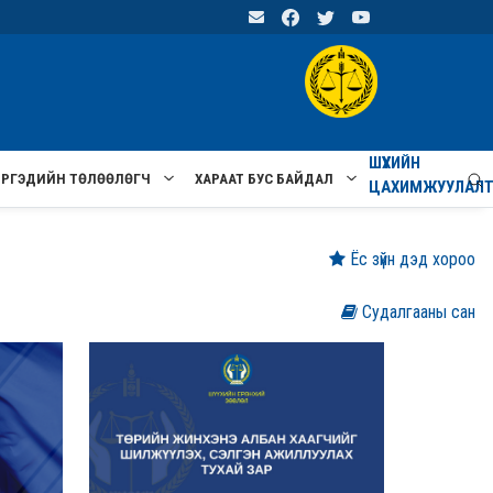
ШҮҮХИЙН
ИРГЭДИЙН ТӨЛӨӨЛӨГЧ
ХАРААТ БУС БАЙДАЛ
ЦАХИМЖУУЛАЛ
Ёс зүйн дэд хороо
Судалгааны сан