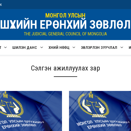
ик
МОНГОЛ УЛСЫН
ШҮҮХИЙН ЕРӨНХИЙ ЗӨВЛӨЛ
THE JUDICIAL GENERAL COUNCIL OF MONGOLIA
Т
ШИЛЭН ДАНС
ХҮНИЙ НӨӨЦ
ЭВЛЭРҮҮЛЭН ЗУУЧЛАЛ
Сэлгэн ажиллуулах зар