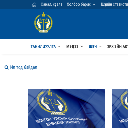
Үндсэн агуулга руу шилжих
Санал, хүсэлт
Холбоо барих
Шүүхийн статист
ТАНИЛЦУУЛГА
МЭДЭЭ
ШҮҮГЧ
ЭРХ ЗҮЙН АК
Ил тод байдал