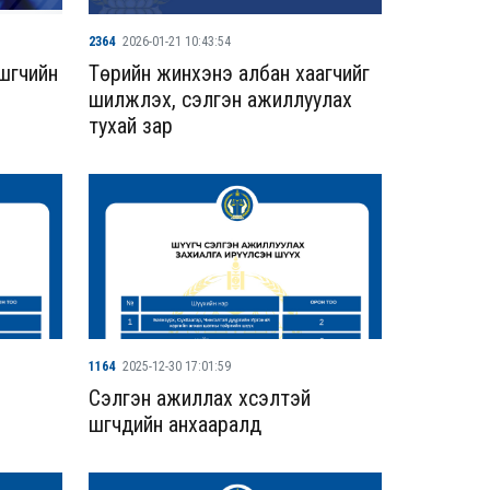
2364
2026-01-21 10:43:54
үүгчийн
Төрийн жинхэнэ албан хаагчийг
шилжүүлэх, сэлгэн ажиллуулах
тухай зар
1164
2025-12-30 17:01:59
Сэлгэн ажиллах хүсэлтэй
шүүгчдийн анхааралд