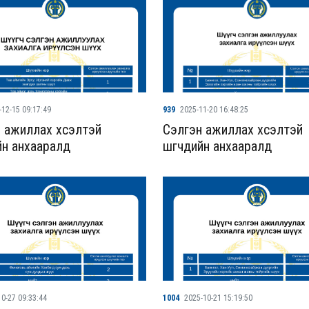
-12-15 09:17:49
939
2025-11-20 16:48:25
 ажиллах хүсэлтэй
Сэлгэн ажиллах хүсэлтэй
ийн анхааралд
шүүгчдийн анхааралд
0-27 09:33:44
1004
2025-10-21 15:19:50