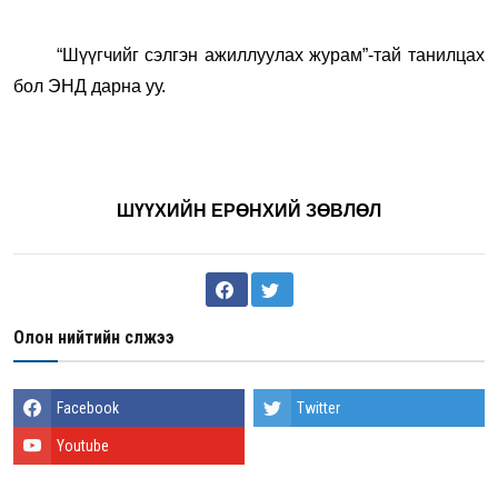
“Шүүгчийг сэлгэн ажиллуулах журам”-тай танилцах
бол
ЭНД
дарна уу.
ШҮҮХИЙН ЕРӨНХИЙ ЗӨВЛӨЛ
Олон нийтийн сүлжээ
Facebook
Twitter
Youtube