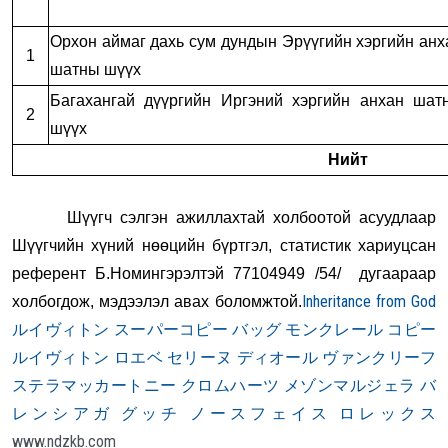
Орхон аймаг дахь сум дундын Эрүүгийн хэргийн анх
1
шатны шүүх
Багахангай дүүргийн Иргэний хэргийн анхан шат
2
шүүх
Нийт
Шүүгч сэлгэн ажиллахтай холбоотой асуудлаар
Шүүгчийн хүний нөөцийн бүртгэл, статистик хариуцсан
референт Б.Номингэрэлтэй 77104949 /54/ дугаараар
Inheritance from God
холбогдож, мэдээлэл авах боломжтой.
ルイヴィトン スーパーコピー バッグ
モンクレール コピー
ルイヴィトン
ロエベ
セリーヌ
ディオール
ヴァンクリーフ
ステラマッカートニー
クロムハーツ
メゾンマルジェラ
バ
レンシアガ
グッチ
ノースフェイス
ロレックス
www.ndzkb.com