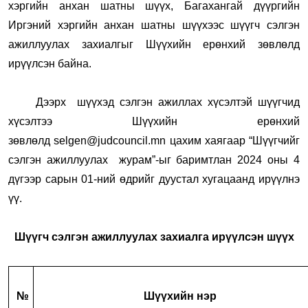
хэргийн анхан шатны шүүх, Багахангай дүүргийн
Иргэний хэргийн анхан шатны шүүхээс шүүгч сэлгэн
ажиллуулах захиалгыг Шүүхийн ерөнхий зөвлөлд
ирүүлсэн байна.
Дээрх шүүхэд сэлгэн ажиллах хүсэлтэй шүүгчид
хүсэлтээ Шүүхийн ерөнхий
зөвлөлд
selgen@judcouncil.mn
цахим хаягаар “Шүүгчийг
сэлгэн ажиллуулах журам”-ыг баримтлан 2024 оны 4
дүгээр сарын 01-ний өдрийг дуустал хугацаанд ирүүлнэ
үү.
Шүүгч сэлгэн ажиллуулах захиалга ирүүлсэн шүүх
№
Шүүхийн нэр