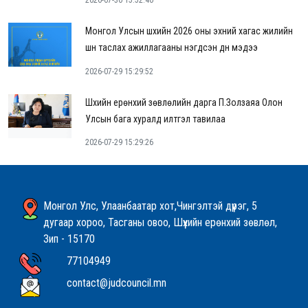
2026-07-30 15:52:40
Монгол Улсын шүүхийн 2026 оны эхний хагас жилийн
шүүн таслах ажиллагааны нэгдсэн дүн мэдээ
2026-07-29 15:29:52
Шүүхийн ерөнхий зөвлөлийн дарга П.Золзаяа Олон
Улсын бага хуралд илтгэл тавилаа
2026-07-29 15:29:26
Монгол Улс, Улаанбаатар хот,Чингэлтэй дүүрэг, 5
дугаар хороо, Тасганы овоо, Шүүхийн ерөнхий зөвлөл,
Зип - 15170
77104949
contact@judcouncil.mn