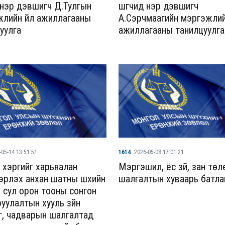
д нэр дэвшигч Д.Тулгын
шүүгчид нэр дэвшигч
лийн үйл ажиллагааны
А.Сэрчмаагийн мэргэжлий
уулга
ажиллагааны танилцуулга
-05-14 13:51:51
1614
2026-05-08 17:01:21
йн хэргийг харьяалан
Мэргэшил, ёс зүй, зан төл
рлэх анхан шатны шүүхийн
шалгалтын хуваарь батла
йн сул орон тооны сонгон
уулалтын хууль зүйн
, чадварын шалгалтад