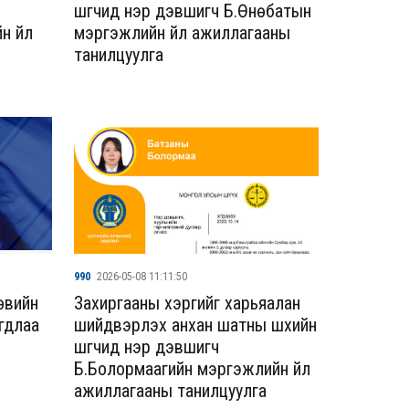
шүүгчид нэр дэвшигч Б.Өнөбатын
н үйл
мэргэжлийн үйл ажиллагааны
танилцуулга
990
2026-05-08 11:11:50
өвийн
Захиргааны хэргийг харьяалан
гдлаа
шийдвэрлэх анхан шатны шүүхийн
шүүгчид нэр дэвшигч
Б.Болормаагийн мэргэжлийн үйл
ажиллагааны танилцуулга