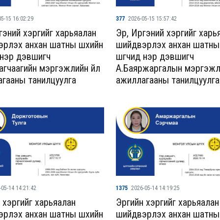
5-15 16:02:29
377
2026-05-15 15:57:42
Иргэний хэргийг харьяалан
Эрүү, Иргэний хэргийг харь
рлэх анхан шатны шүүхийн
шийдвэрлэх анхан шатны 
д нэр дэвшигч
шүүгчид нэр дэвшигч
агчаагийн мэргэжлийн үйл
А.Баяржаргалын мэргэжли
гааны танилцуулга
ажиллагааны танилцуулга
-05-14 14:21:42
1375
2026-05-14 14:19:25
йн хэргийг харьяалан
Эрүүгийн хэргийг харьяалан
рлэх анхан шатны шүүхийн
шийдвэрлэх анхан шатны 