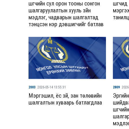
шүүгчийн сул орон тооны сонгон
шүүгчи
шалгаруулалтын хууль зүйн
мэргэж
мэдлэг, чадварын шалгалтад
танилц
тэнцсэн нэр дэвшигчийг батлав
2003
2026-05-14 13:55:31
2809
2026
Мэргэшил, ёс зүй, зан төлөвийн
Эрүүги
шалгалтын хуваарь батлагдлаа
шийдвэ
шүүгчи
шалгар
мэдлэг