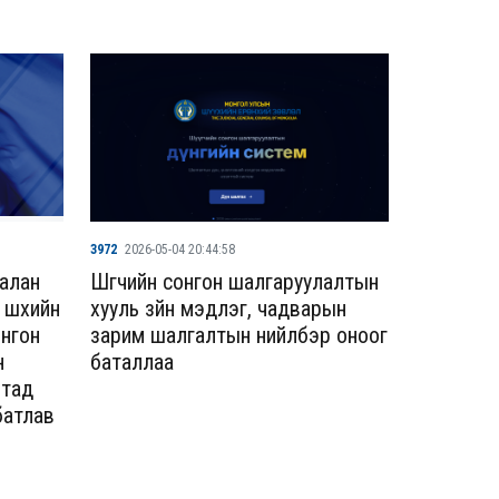
3972
2026-05-04 20:44:58
яалан
Шүүгчийн сонгон шалгаруулалтын
шүүхийн
хууль зүйн мэдлэг, чадварын
онгон
зарим шалгалтын нийлбэр оноог
н
баталлаа
лтад
батлав