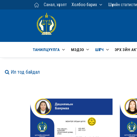
Үндсэн агуулга руу шилжих
Санал, хүсэлт
Холбоо барих
Шүүхийн статист
ТАНИЛЦУУЛГА
МЭДЭЭ
ШҮҮГЧ
ЭРХ ЗҮЙН АК
Ил тод байдал