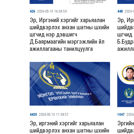
426
2026-05-15 16:04:50
448
2026-0
Эрүү, Иргэний хэргийг харьяалан
Эрүү, 
шийдвэрлэх анхан шатны шүүхийн
шийдвэ
шүүгчид нэр дэвшигч
шүүгчи
Д.Баярмаагийн мэргэжлийн үйл
Б.Будр
ажиллагааны танилцуулга
ажилла
4430
2026-05-15 11:38:57
1047
2026
Эрүү, иргэний хэргийг харьяалан
Эрүүги
шийдвэрлэх анхан шатны шүүхийн
шийдвэ