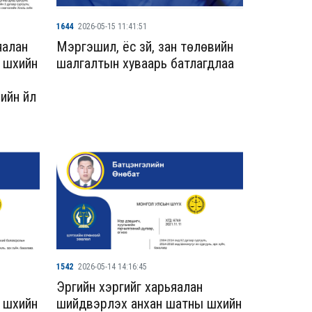
1644
2026-05-15 11:41:51
яалан
Мэргэшил, ёс зүй, зан төлөвийн
шүүхийн
шалгалтын хуваарь батлагдлаа
йн үйл
1542
2026-05-14 14:16:45
Эрүүгийн хэргийг харьяалан
шүүхийн
шийдвэрлэх анхан шатны шүүхийн