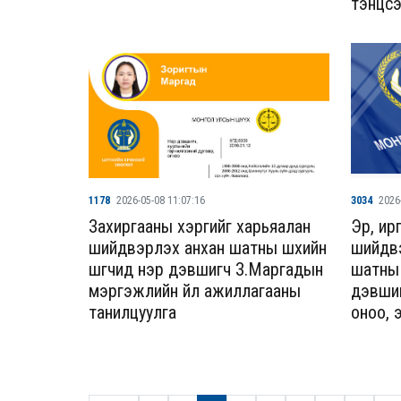
тэнцсэ
1178
2026-05-08 11:07:16
3034
2026
Захиргааны хэргийг харьяалан
Эрүү, и
шийдвэрлэх анхан шатны шүүхийн
шийдв
шүүгчид нэр дэвшигч З.Маргадын
шатны ш
мэргэжлийн үйл ажиллагааны
дэвши
танилцуулга
оноо, 