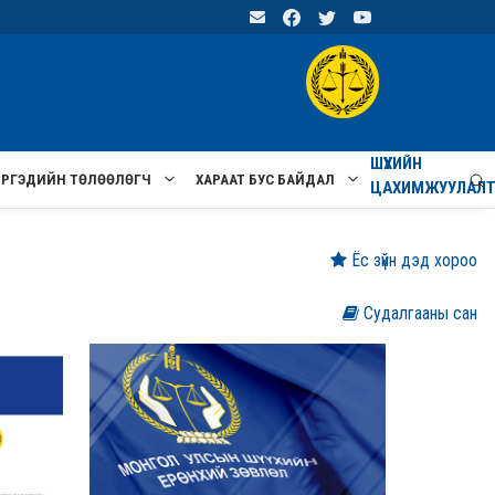
ШҮҮХИЙН
ИРГЭДИЙН ТӨЛӨӨЛӨГЧ
ХАРААТ БУС БАЙДАЛ
ЦАХИМЖУУЛАЛ
Ёс зүйн дэд хороо
Судалгааны сан