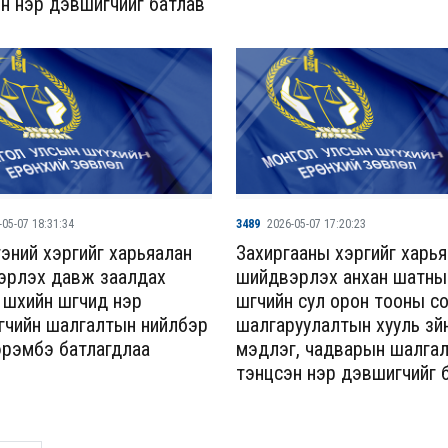
н нэр дэвшигчийг батлав
-05-07 18:31:34
3489
2026-05-07 17:20:23
ргэний хэргийг харьяалан
Захиргааны хэргийг харь
эрлэх давж заалдах
шийдвэрлэх анхан шатны 
үүхийн шүүгчид нэр
шүүгчийн сул орон тооны с
гчийн шалгалтын нийлбэр
шалгаруулалтын хууль зүй
эрэмбэ батлагдлаа
мэдлэг, чадварын шалга
тэнцсэн нэр дэвшигчийг 