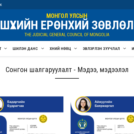
ик
МОНГОЛ УЛСЫН
ШҮҮХИЙН ЕРӨНХИЙ ЗӨВЛӨЛ
THE JUDICIAL GENERAL COUNCIL OF MONGOLIA
Т
ШИЛЭН ДАНС
ХҮНИЙ НӨӨЦ
ЭВЛЭРҮҮЛЭН ЗУУЧЛАЛ
Сонгон шалгаруулалт - Мэдээ, мэдээлэл