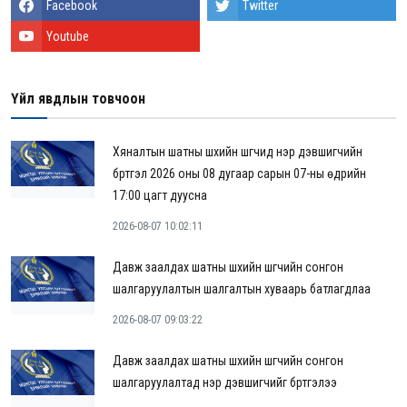
Facebook
Twitter
Youtube
Үйл явдлын товчоон
Хяналтын шатны шүүхийн шүүгчид нэр дэвшигчийн
бүртгэл 2026 оны 08 дугаар сарын 07-ны өдрийн
17:00 цагт дуусна
2026-08-07 10:02:11
Давж заалдах шатны шүүхийн шүүгчийн сонгон
шалгаруулалтын шалгалтын хуваарь батлагдлаа
2026-08-07 09:03:22
Давж заалдах шатны шүүхийн шүүгчийн сонгон
шалгаруулалтад нэр дэвшигчийг бүртгэлээ