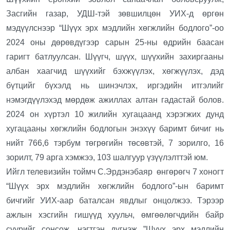
Засгийн газар, УДШ-тэй зөвшилцөн УИХ-д өргөн
мэдүүлснээр “Шүүх эрх мэдлийн хөгжлийн бодлого”-оо
2024 оны дөрөвдүгээр сарын 25-ны өдрийн баасан
гаригт батлуулсан. Шүүгч, шүүх, шүүхийн захиргааны
албан хаагчид шүүхийг бэхжүүлэх, хөгжүүлэх, дэд
бүтцийг бүхэлд нь шинэчлэх, иргэдийн итгэлийг
нэмэгдүүлэхэд мөрдөж ажиллах алтан гадастай болов.
2024 он хүртэл 10 жилийн хугацаанд хэрэгжих дунд
хугацааны хөгжлийн бодлогын энэхүү баримт бичиг нь
нийт 766,6 тэрбум төгрөгийн төсөвтэй, 7 зорилго, 16
зорилт, 79 арга хэмжээ, 103 шалгуур үзүүлэлттэй юм.
Ийгл телевизийн тоймч С.Эрдэнэбаяр өнгөрөгч 7 хоногт
“Шүүх эрх мэдлийн хөгжлийн бодлого”-ын баримт
бичгийг УИХ-аар баталсан явдлыг онцолжээ. Тэрээр
ажлын хэсгийн гишүүд хуульч, өмгөөлөгчдийн байр
суурийг сонсож, нэгтгэн дүгнэж ”Шүүх эрх мэдлийн