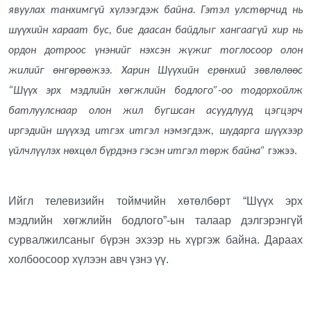
явуулах танхимгүй хүлээгдэж байна. Гэтэл улстөрчид нь
шүүхийн хараат бус, бие даасан байдлыг хангаагүй хир нь
ордон дотроос үнэнийг нэхсэн жүжиг тоглосоор олон
жилийг өнгөрөөжээ. Харин Шүүхийн ерөнхий зөвлөлөөс
“Шүүх эрх мэдлийн хөгжлийн бодлого”-оо тодорхойлж
батлуулснаар олон жил бугшсан асуудлууд цэгцэрч
иргэдийн шүүхэд итгэх итгэл нэмэгдэж, шударга шүүхээр
үйлчлүүлэх нөхцөл бүрдэнэ гэсэн итгэл төрж байна”
гэжээ.
Ийгл телевизийн тоймчийн хөтөлбөрт “Шүүх эрх
мэдлийн хөгжлийн бодлого”-ын талаар дэлгэрэнгүй
сурвалжилсаныг бүрэн эхээр нь хүргэж байна. Дараах
холбоосоор хүлээн авч үзнэ үү.