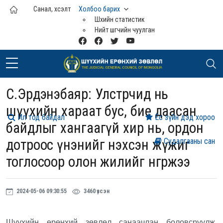
Үндсэн агуулга руу шилжих
Санал, хүсэлт
Холбоо барих
Шүүхийн статистик
Нийт шүүгчийн чуулган
С.Эрдэнэбаяр: Улстөрчид нь
шүүхийн хараат бус, бие даасан
Ил тод байдал
Ёс зүйн дэд хороо
байдлыг хангаагүй хир нь, ордон
дотроос үнэнийг нэхсэн жүжиг
Судалгааны сан
тоглосоор олон жилийг өнгөрөөжээ
2024-05-06 09:30:55
3460 үзсэн
Шүүхийн ерөнхий зөвлөл санаачлан боловсруулж,