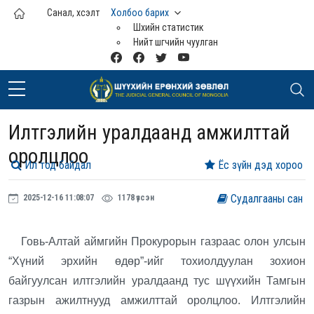
Үндсэн агуулга руу шилжих
Санал, хүсэлт
Холбоо барих
Шүүхийн статистик
Нийт шүүгчийн чуулган
Илтгэлийн уралдаанд амжилттай
оролцлоо
Ил тод байдал
Ёс зүйн дэд хороо
Судалгааны сан
2025-12-16 11:08:07
1178 үзсэн
Говь-Алтай аймгийн Прокурорын газраас олон улсын
“Хүний эрхийн өдөр”-ийг тохиолдуулан зохион
байгуулсан илтгэлийн уралдаанд тус шүүхийн Тамгын
газрын ажилтнууд амжилттай оролцлоо. Илтгэлийн