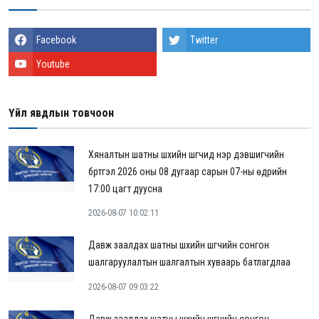
Facebook
Twitter
Youtube
Үйл явдлын товчоон
Хяналтын шатны шүүхийн шүүгчид нэр дэвшигчийн
бүртгэл 2026 оны 08 дугаар сарын 07-ны өдрийн
17:00 цагт дуусна
2026-08-07 10:02:11
Давж заалдах шатны шүүхийн шүүгчийн сонгон
шалгаруулалтын шалгалтын хуваарь батлагдлаа
2026-08-07 09:03:22
Давж заалдах шатны шүүхийн шүүгчийн сонгон