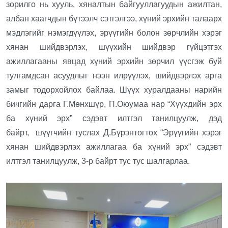
зорилго нь хууль, хяналтын байгууллагуудын ажилтан,
албан хаагчдын бүтээлч сэтгэлгээ, хүний эрхийн талаарх
мэдлэгийг нэмэгдүүлэх, эрүүгийн болон зөрчлийн хэрэг
хянан шийдвэрлэх, шүүхийн шийдвэр гүйцэтгэх
ажиллагааны явцад хүний эрхийн зөрчил үүсгэж буй
тулгамдсан асуудлыг нээн илрүүлэх, шийдвэрлэх арга
замыг тодорхойлох байлаа. Шүүх хуралдааны нарийн
бичгийн дарга Г.Мөнхшүр, П.Оюумаа нар “Хүүхдийн эрх
ба хүний эрх” сэдэвт илтгэл танилцуулж, дэд
байрт, шүүгчийн туслах Д.Бүрэнтогтох “Эрүүгийн хэрэг
хянан шийдвэрлэх ажиллагаа ба хүний эрх” сэдэвт
илтгэл танилцуулж, 3-р байрт тус тус шалгарлаа.